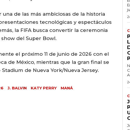
E
E
j
 una de las más ambiciosas de la historia
2
 presentaciones tecnológicas y espectáculos
emás, la FIFA busca convertir la ceremonia
C
 show del Super Bowl.
L
ente el próximo 11 de junio de 2026 con el
eca de México, mientras que la gran final se
N
ife Stadium de Nueva York/Nueva Jersey.
C
A
2
26
J. BALVIN
KATY PERRY
MANÁ
C
P
J
g