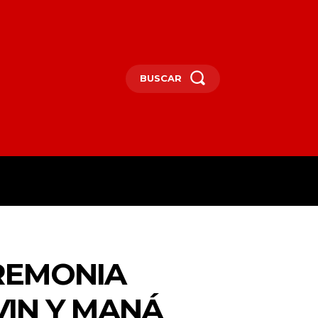
BUSCAR
ICA
TV
MORE
EREMONIA
VIN Y MANÁ