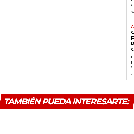
a
2
A
E
p
q
2
TAMBIÉN PUEDA INTERESARTE: