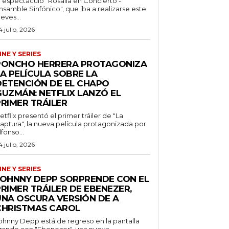
l espectáculo "Rosalía en Concierto -
nsamble Sinfónico", que iba a realizarse este
ueves...
4 julio, 2026
INE Y SERIES
PONCHO HERRERA PROTAGONIZA
A PELÍCULA SOBRE LA
DETENCIÓN DE EL CHAPO
GUZMÁN: NETFLIX LANZÓ EL
PRIMER TRÁILER
etflix presentó el primer tráiler de "La
aptura", la nueva película protagonizada por
lfonso...
4 julio, 2026
INE Y SERIES
JOHNNY DEPP SORPRENDE CON EL
RIMER TRÁILER DE EBENEZER,
UNA OSCURA VERSIÓN DE A
CHRISTMAS CAROL
ohnny Depp está de regreso en la pantalla
rande con "Ebenezer", una nueva