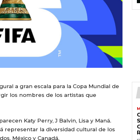
ural a gran escala para la
Copa Mundial de
ir los nombres de los artistas que
M
 aparecen
Katy Perry
,
J Balvin
,
Lisa
y
Maná
.
S
 representar la diversidad cultural de los
idos
,
México
y
Canadá
.