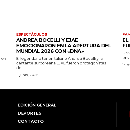
ESPECTÁCULOS
FA
ANDREA BOCELLI Y EJAE
EL
EMOCIONARON EN LA APERTURA DEL
FU
MUNDIAL 2026 CON «DNA»
Un 
envu
ó en
El legendario tenor italiano Andrea Bocelli y la
cantante surcoreana EJAE fueron protagonistas
14 m
de...
11 junio, 2026
EDICIÓN GENERAL
DEPORTES
CONTACTO