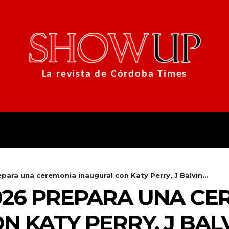
La revista de Córdoba Times
SERIES
MODA Y ESTILOS
MUS
para una ceremonia inaugural con Katy Perry, J Balvin...
026 PREPARA UNA C
N KATY PERRY, J BAL