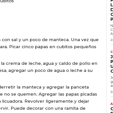
cubitos
L
N
C
A
a con sal y un poco de manteca. Una vez que
2
scara. Picar cinco papas en cubitos pequeños
C
P
n la crema de leche, agua y caldo de pollo en
esa, agregar un poco de agua o leche a su
J
g
a
erretir la manteca y agregar la panceta
2
que no se quemen. Agregar las papas picadas
la licuadora. Revolver ligeramente y dejar
A
servir. Puede decorar con una ramita de