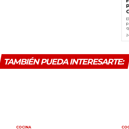
E
p
q
2
TAMBIÉN PUEDA INTERESARTE:
COCINA
COC