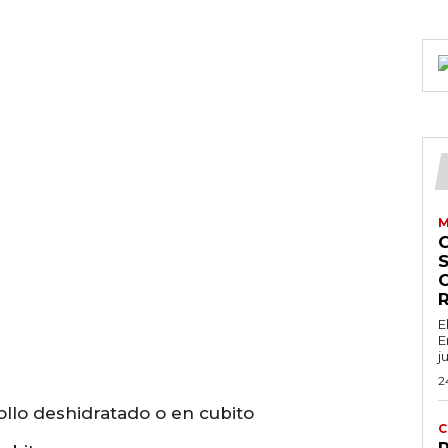
M
S
E
E
j
2
ollo deshidratado o en cubito
C