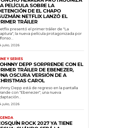
PONCHO HERRERA PROTAGONIZA
A PELÍCULA SOBRE LA
DETENCIÓN DE EL CHAPO
GUZMÁN: NETFLIX LANZÓ EL
PRIMER TRÁILER
etflix presentó el primer tráiler de "La
aptura", la nueva película protagonizada por
lfonso...
4 julio, 2026
INE Y SERIES
JOHNNY DEPP SORPRENDE CON EL
RIMER TRÁILER DE EBENEZER,
UNA OSCURA VERSIÓN DE A
CHRISTMAS CAROL
ohnny Depp está de regreso en la pantalla
rande con "Ebenezer", una nueva
daptación...
4 julio, 2026
GENDA
COSQUÍN ROCK 2027 YA TIENE