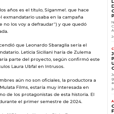
L
s años es el título, Síganme!. que hace
 el exmandatario usaba en la campaña
N
e no los voy a defraudar”) y que quedó
C
A
ada.
2
scendió que Leonardo Sbaraglia sería el
C
atario. Leticia Siciliani haría de Zulema
P
ría parte del proyecto, según confirmó este
ulos Laura Ubfal en Intrusos.
J
g
mbres aún no son oficiales, la productora a
a
Mulata Films, estaría muy interesada en
2
no de los protagonistas de esta historia. El
e durante el primer semestre de 2024.
A