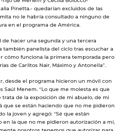
hijo de Menem y Cecilia Bolocco-
malia Pinetta.- quedarían excluidos de las
lemita no le habría consultado a ninguno de
Laura en el programa de América.
ad de hacer una segunda y una tercera
también panelista del ciclo tras escuchar a
er cómo funciona la primera temporada pero
orias de Carlitos Nair, Máximo y Antonella”.
ar, desde el programa hicieron un móvil con
rlos Saúl Menem. “Lo que me molesta es que
 trata de la exposición de mi abuelo, de mi
á que se están haciendo que no me pidieron
do la joven y agregó: “Sé que están
 en la que no me pidieron autorización a mí,
iamente nosotros tenemos que autorizar para