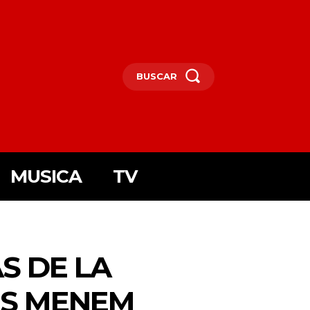
BUSCAR
MUSICA
TV
S DE LA
I6MTAxOSwicG9ydHJhaXQiOnsibWFyZ2luLWJvdHRvbSI6IjIiLCJkaXN
F5IjoiIn0sInBvcnRyYWl0X21heF93aWR0aCI6MTAxOCwicG9ydHJhaXR
OS MENEM