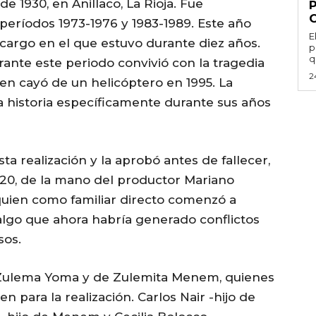
de 1930, en Anillaco, La Rioja. Fue
períodos 1973-1976 y 1983-1989. Este año
E
, cargo en el que estuvo durante diez años.
p
q
urante este periodo convivió con la tragedia
2
uien cayó de un helicóptero en 1995. La
la historia específicamente durante sus años
a realización y la aprobó antes de fallecer,
2020, de la mano del productor Mariano
 quien como familiar directo comenzó a
algo que ahora habría generado conflictos
sos.
e Zulema Yoma y de Zulemita Menem, quienes
 para la realización. Carlos Nair -hijo de