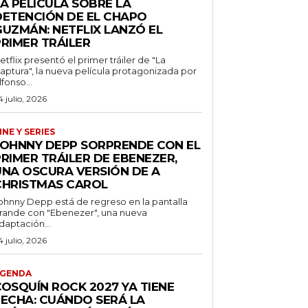
A PELÍCULA SOBRE LA
DETENCIÓN DE EL CHAPO
GUZMÁN: NETFLIX LANZÓ EL
PRIMER TRÁILER
etflix presentó el primer tráiler de "La
aptura", la nueva película protagonizada por
lfonso...
4 julio, 2026
INE Y SERIES
JOHNNY DEPP SORPRENDE CON EL
RIMER TRÁILER DE EBENEZER,
UNA OSCURA VERSIÓN DE A
CHRISTMAS CAROL
ohnny Depp está de regreso en la pantalla
rande con "Ebenezer", una nueva
daptación...
4 julio, 2026
GENDA
COSQUÍN ROCK 2027 YA TIENE
FECHA: CUÁNDO SERÁ LA