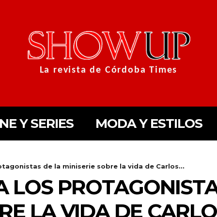
La revista de Córdoba Times
INE Y SERIES
MODA Y ESTILOS
tagonistas de la miniserie sobre la vida de Carlos...
 LOS PROTAGONISTA
NjYXBlX21heF93aWR0aCI6MTE0MCwibGFuZHNjYXBlX21pbl93aWR0aC
TAxOSwicG9ydHJhaXQiOnsibWFyZ2luLWJvdHRvbSI6IjIiLCJkaXNwbG
BRE LA VIDA DE CARL