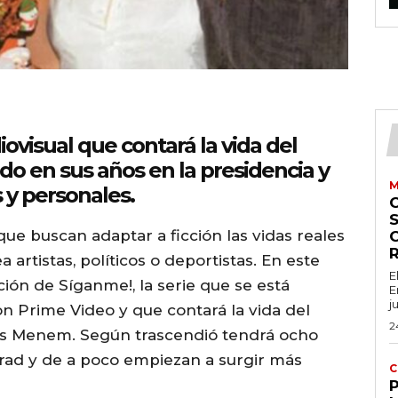
iovisual que contará la vida del
do en sus años en la presidencia y
M
s y personales.
S
ue buscan adaptar a ficción las vidas reales
 artistas, políticos o deportistas. En este
E
ción de Síganme!, la serie que se está
E
j
 Prime Video y que contará la vida del
2
los Menem. Según trascendió tendrá ocho
grad y de a poco empiezan a surgir más
C