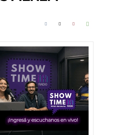
XNwbGF5IjoiIn0sInBvcnRyYWl0X21heF93aWR0aCI6MTAxOCwicG9ydH
RoIjoxMDE5LCJwb3J0cmFpdCI6eyJtYXJnaW4tYm90dG9tIjoiMTIiLC