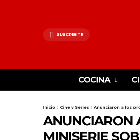
SUSCRIBITE
COCINA
C
25lIjoiMjgifQ==»
Inicio
Cine y Series
Anunciaron a los pro
ANUNCIARON A
SI6eyJtYXJnaW4tYm90dG9tIjoiMyIsImRpc3BsYXkiOiIifSwibGFuZH
XBlX21heF93aWR0aCI6MTE0MCwibGFuZHNjYXBlX21pbl93aWR0aCI6M
MINISERIE SO