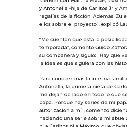
Menem con Martha Meza-, Máximo -
y Antonella -hija de Carlitos Jr y A
regalías de la ficción. Además, Zu
ellos sobre el proyecto”, explicó 
“Me cuentan que está la posibilid
temporada”, comentó Guido Záffora 
su compañera y siguió: “Hay que v
la idea es que siguiera con las hist
Para conocer más la interna famili
Antonella, la primera nieta de Ca
me dejan de lado en todo lo que se
papá. Porque hay series de mi pap
autorización a mí”, comenzó dicien
haciendo una serie sobre mi abuelo
ni a Carlitos ni a Máximo, que obv