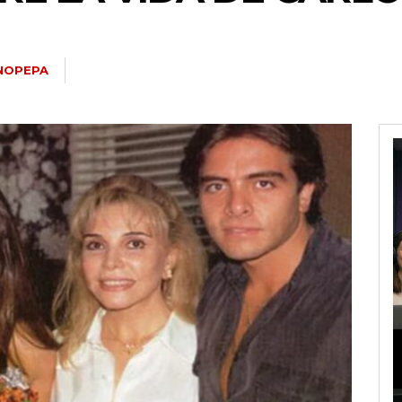
NOPEPA
joxMDE5LCJwb3J0cmFpdCI6eyJtYXJnaW4tYm90dG9tIjoiMTIiLCJka
W5kc2NhcGVfbWF4X3dpZHRoIjoxMTQwLCJsYW5kc2NhcGVfbWluX3dpZH
IDEwcHgifQ==»