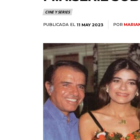
CINE Y SERIES
PUBLICADA EL
POR
MARIA
11 MAY 2023
25lIjoiMTEifQ==»
c2NhcGVfbWF4X3dpZHRoIjoxMTQwLCJsYW5kc2NhcGVfbWluX3dpZHRoI
GUiOnsibWFyZ2luLWJvdHRvbSI6IjE1IiwiZGlzcGxheSI6IiJ9LCJsY
IjoiMTIifQ==»
wcHgifQ==»]
iwicG9ydHJhaXQiOiI5cHggMTBweCIsInBob25lIjoiMTFweCAxM3B4