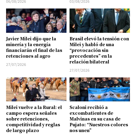
06/08/2026
03/08/2026
Javier Milei dijo que la
Brasil elevó la tensión con
minería y la energía
Milei y habló de una
financiarán el final de las
“provocación sin
retenciones al agro
precedentes” en la
relación bilateral
27/07/2026
27/07/2026
Milei vuelve a la Rural: el
Scaloni recibió a
campo espera señales
excombatientes de
sobre retenciones,
Malvinas en su casa de
competitividad y reglas
Pujato: “Nuestros colores
de largo plazo
nos unen”