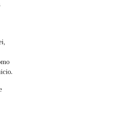
s
n
i,
como
icio.
e