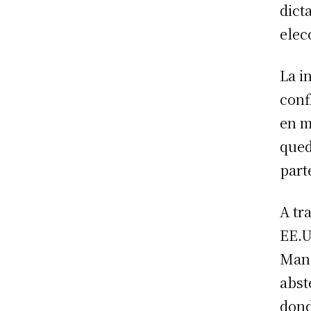
dict
elec
La i
conf
en m
qued
part
A tr
EE.U
Manh
abst
dond