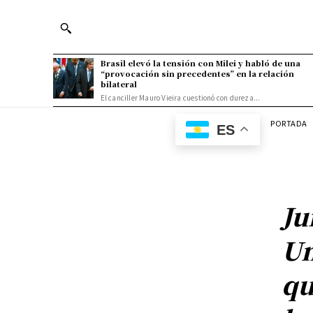
Brasil elevó la tensión con Milei y habló de una
“provocación sin precedentes” en la relación
bilateral
El canciller Mauro Vieira cuestionó con dureza...
PORTADA
ES
Ju
Un
qu