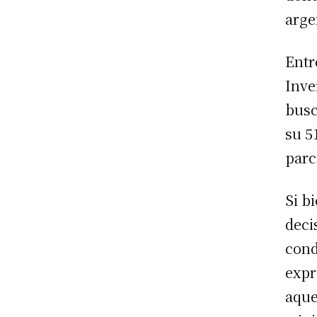
arge
Entr
Inve
busc
su 5
parc
Si b
deci
cond
expr
aque