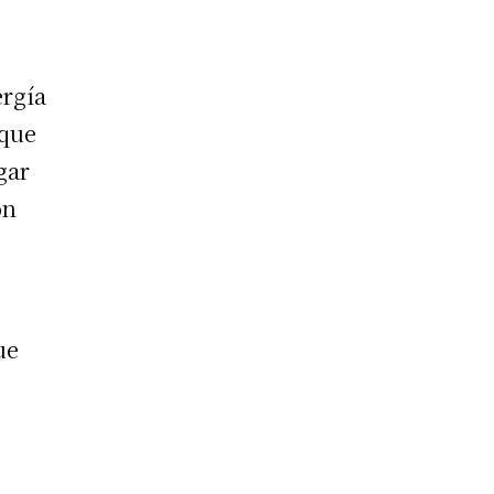
ergía
 que
gar
ón
ue