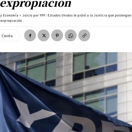
 expropiación
a y Economía
Juicio por YPF: Estados Unidos le pidió a la Justicia que postergue 
a expropiación
Cuota