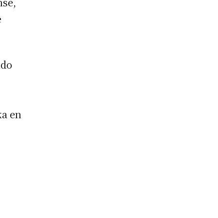
nse,
e
ndo
ka en