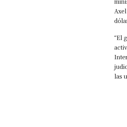
mini
Axel
dóla
“El 
acti
Inte
judi
las 