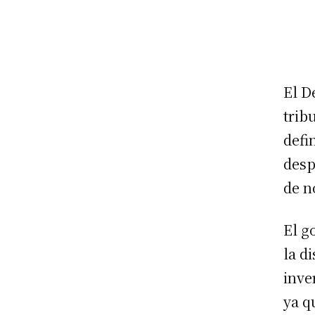
El D
trib
defi
desp
de n
El g
la d
inve
ya q