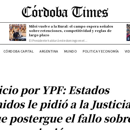
Milei vuelve a la Rural: el campo espera señales
sobre retenciones, competitividad y reglas de
largo plazo
El Presidente hablará este domingo en el...
CÓRDOBA CAPITAL
ARGENTINA
MUNDO
POLITICA Y ECONOMÍA
VI
icio por YPF: Estados
idos le pidió a la Justici
e postergue el fallo sobr