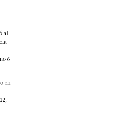
ó al
cia
mo 6
no en
12,