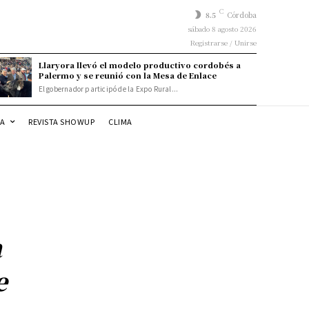
C
8.5
Córdoba
sábado 8 agosto 2026
Registrarse / Unirse
Llaryora llevó el modelo productivo cordobés a
Palermo y se reunió con la Mesa de Enlace
El gobernador participó de la Expo Rural...
DA
REVISTA SHOWUP
CLIMA
a
e