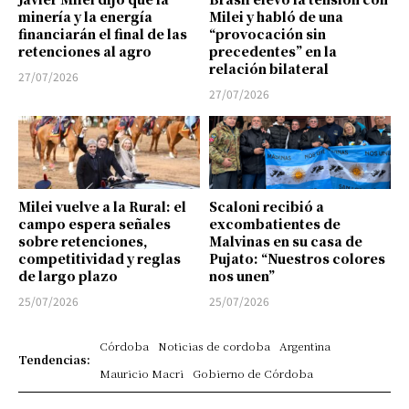
minería y la energía
Milei y habló de una
financiarán el final de las
“provocación sin
retenciones al agro
precedentes” en la
relación bilateral
27/07/2026
27/07/2026
Milei vuelve a la Rural: el
Scaloni recibió a
campo espera señales
excombatientes de
sobre retenciones,
Malvinas en su casa de
competitividad y reglas
Pujato: “Nuestros colores
de largo plazo
nos unen”
25/07/2026
25/07/2026
Córdoba
Noticias de cordoba
Argentina
Tendencias:
Mauricio Macri
Gobierno de Córdoba