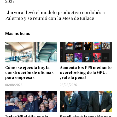
2027
Llaryora llevó el modelo productivo cordobés a
Palermo y se reunió con la Mesa de Enlace
Más noticias
Cómo se ejecuta hoy la
Aumenta los FPS mediante
construcción de oficinas
overclocking de la GPU:
para empresas
¿vale la pena?
06/08/2026
03/08/2026
Javier Milei dijo que la
Brasil elevó la tensión con