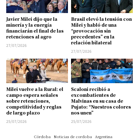
Javier Milei dijo que la
Brasil elevó la tensión con
minería y la energía
Milei y habló de una
financiarán el final de las
“provocación sin
retenciones al agro
precedentes” en la
relación bilateral
27/07/2026
27/07/2026
Milei vuelve a la Rural: el
Scaloni recibió a
campo espera señales
excombatientes de
sobre retenciones,
Malvinas en su casa de
competitividad y reglas
Pujato: “Nuestros colores
de largo plazo
nos unen”
25/07/2026
25/07/2026
Córdoba
Noticias de cordoba
Argentina