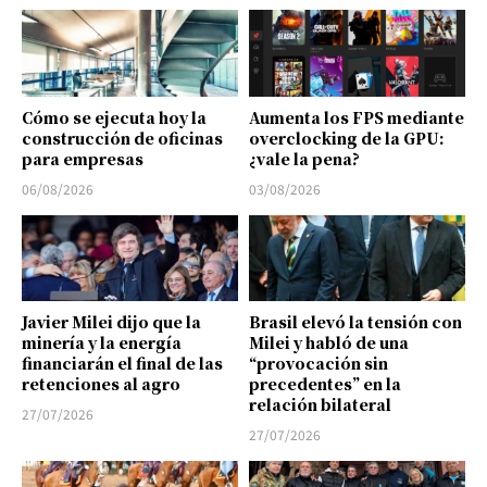
Cómo se ejecuta hoy la
Aumenta los FPS mediante
construcción de oficinas
overclocking de la GPU:
para empresas
¿vale la pena?
06/08/2026
03/08/2026
Javier Milei dijo que la
Brasil elevó la tensión con
minería y la energía
Milei y habló de una
financiarán el final de las
“provocación sin
retenciones al agro
precedentes” en la
relación bilateral
27/07/2026
27/07/2026