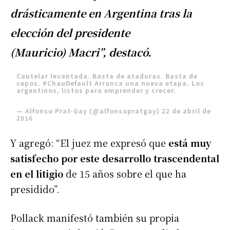
drásticamente en Argentina tras la
elección del presidente
(Mauricio) Macri”, destacó.
Cautelar levantada. Basta de ataduras. Basta de
cepos.
#ChauDefault
Arranca una nueva etapa. Los
argentinos, listos para emprender y crecer.
— Alfonso Prat-Gay (@alfonsopratgay)
22 de abril de
2016
Y agregó: “El juez me expresó que
está muy
satisfecho por este desarrollo trascendental
en el litigio
de 15 años sobre el que ha
presidido”.
Pollack manifestó también su propia