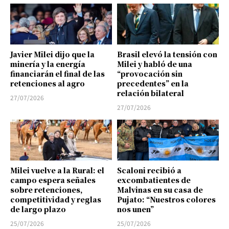
Javier Milei dijo que la
Brasil elevó la tensión con
minería y la energía
Milei y habló de una
financiarán el final de las
“provocación sin
retenciones al agro
precedentes” en la
relación bilateral
27/07/2026
27/07/2026
Milei vuelve a la Rural: el
Scaloni recibió a
campo espera señales
excombatientes de
sobre retenciones,
Malvinas en su casa de
competitividad y reglas
Pujato: “Nuestros colores
de largo plazo
nos unen”
25/07/2026
25/07/2026