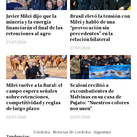
Javier Milei dijo que la
Brasil elevó la tensión con
minería y la energía
Milei y habló de una
financiarán el final de las
“provocación sin
retenciones al agro
precedentes” en la
relación bilateral
27/07/2026
27/07/2026
Milei vuelve a la Rural: el
Scaloni recibió a
campo espera señales
excombatientes de
sobre retenciones,
Malvinas en su casa de
competitividad y reglas
Pujato: “Nuestros colores
de largo plazo
nos unen”
25/07/2026
25/07/2026
Córdoba
Noticias de cordoba
Argentina
Tendencias: