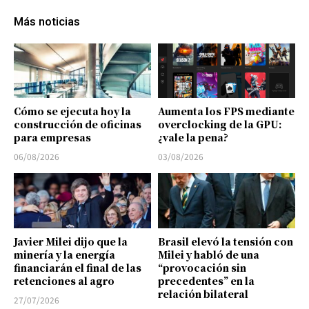
Más noticias
Cómo se ejecuta hoy la
Aumenta los FPS mediante
construcción de oficinas
overclocking de la GPU:
para empresas
¿vale la pena?
06/08/2026
03/08/2026
Javier Milei dijo que la
Brasil elevó la tensión con
minería y la energía
Milei y habló de una
financiarán el final de las
“provocación sin
retenciones al agro
precedentes” en la
relación bilateral
27/07/2026