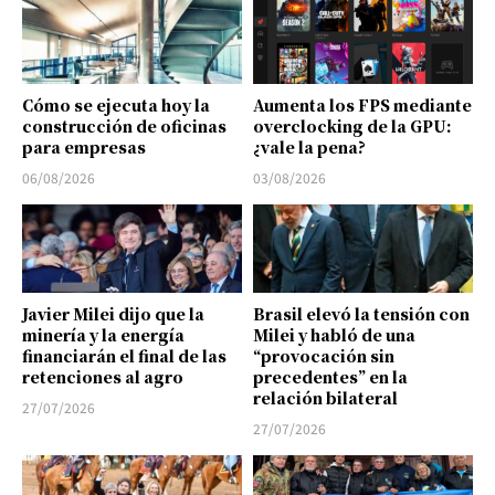
Cómo se ejecuta hoy la
Aumenta los FPS mediante
construcción de oficinas
overclocking de la GPU:
para empresas
¿vale la pena?
06/08/2026
03/08/2026
Javier Milei dijo que la
Brasil elevó la tensión con
minería y la energía
Milei y habló de una
financiarán el final de las
“provocación sin
retenciones al agro
precedentes” en la
relación bilateral
27/07/2026
27/07/2026