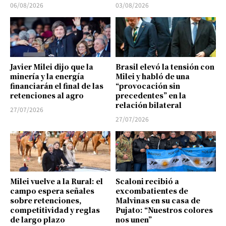
06/08/2026
03/08/2026
Javier Milei dijo que la
Brasil elevó la tensión con
minería y la energía
Milei y habló de una
financiarán el final de las
“provocación sin
retenciones al agro
precedentes” en la
relación bilateral
27/07/2026
27/07/2026
Milei vuelve a la Rural: el
Scaloni recibió a
campo espera señales
excombatientes de
sobre retenciones,
Malvinas en su casa de
competitividad y reglas
Pujato: “Nuestros colores
de largo plazo
nos unen”