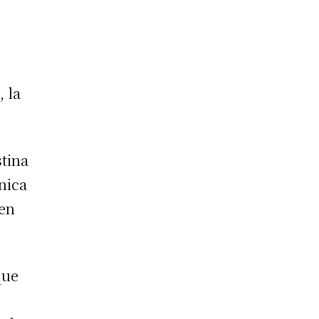
, la
stina
nica
 en
que