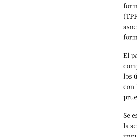
form
(TPF
asoc
form
El p
comp
los 
con 
prue
Se e
la s
impu