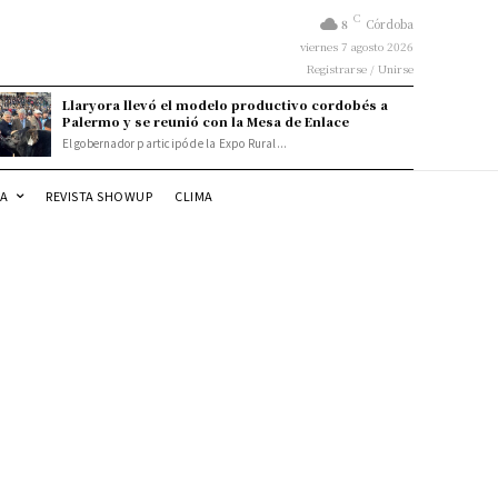
C
8
Córdoba
viernes 7 agosto 2026
Registrarse / Unirse
Llaryora llevó el modelo productivo cordobés a
Palermo y se reunió con la Mesa de Enlace
El gobernador participó de la Expo Rural...
DA
REVISTA SHOWUP
CLIMA