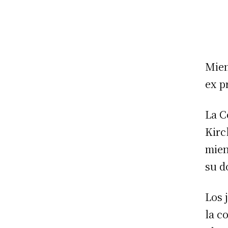
Mien
ex p
La C
Kirc
mien
su d
Los 
la c