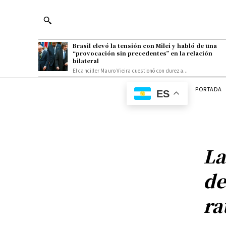
Brasil elevó la tensión con Milei y habló de una
“provocación sin precedentes” en la relación
bilateral
El canciller Mauro Vieira cuestionó con dureza...
PORTADA
ES
La
de
ra