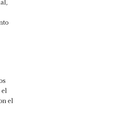
al,
nto
os
 el
on el
e