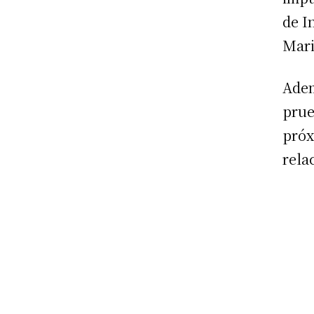
de I
Mari
Adem
prue
próx
rela