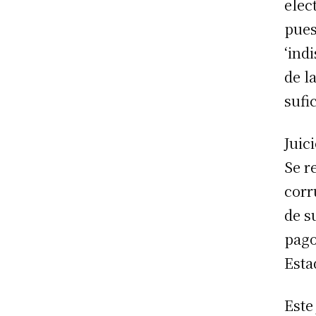
elec
pues
‘ind
de l
sufi
Juic
Se r
corr
de s
pago
Esta
Este