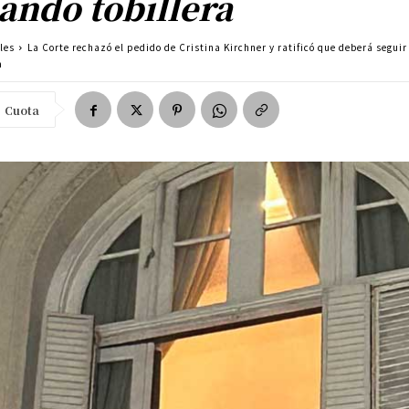
ando tobillera
les
La Corte rechazó el pedido de Cristina Kirchner y ratificó que deberá segui
a
Cuota