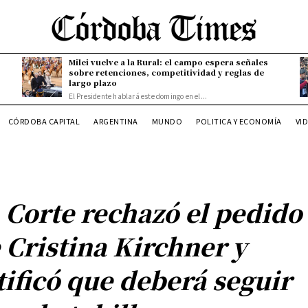
Milei vuelve a la Rural: el campo espera señales
sobre retenciones, competitividad y reglas de
largo plazo
El Presidente hablará este domingo en el...
CÓRDOBA CAPITAL
ARGENTINA
MUNDO
POLITICA Y ECONOMÍA
VI
 Corte rechazó el pedido
 Cristina Kirchner y
tificó que deberá seguir