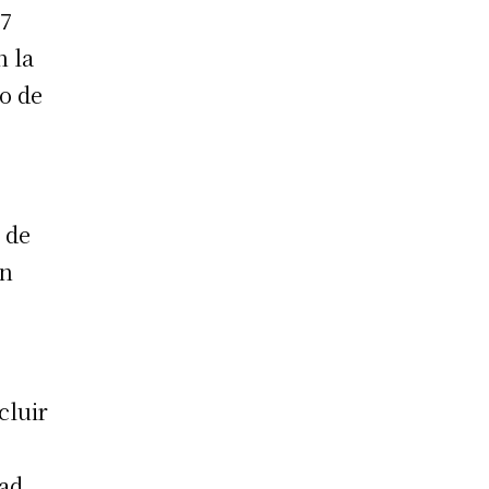
°7
n la
o de
 de
on
cluir
dad