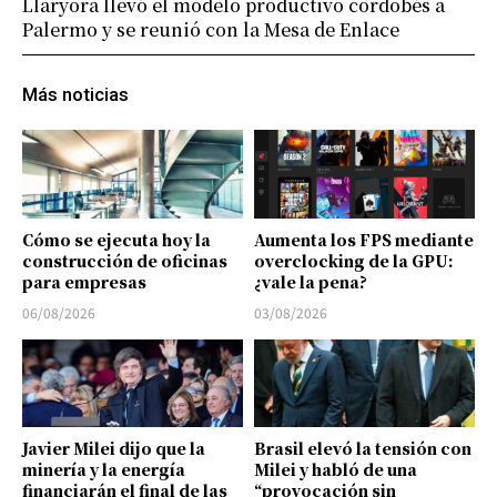
Llaryora llevó el modelo productivo cordobés a
Palermo y se reunió con la Mesa de Enlace
Más noticias
Cómo se ejecuta hoy la
Aumenta los FPS mediante
construcción de oficinas
overclocking de la GPU:
para empresas
¿vale la pena?
06/08/2026
03/08/2026
Javier Milei dijo que la
Brasil elevó la tensión con
minería y la energía
Milei y habló de una
financiarán el final de las
“provocación sin