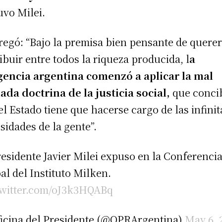
uvo Milei.
regó: “Bajo la premisa bien pensante de quere
ribuir entre todos la riqueza producida, l
a
gencia argentina comenzó a aplicar la mal
ada doctrina de la justicia social,
que conci
el Estado tiene que hacerse cargo de las infinit
sidades de la gente”.
residente Javier Milei expuso en la Conferenci
al del Instituto Milken.
twitter.com/oJ3k3HQABq
icina del Presidente (@OPRArgentina)
May 6, 