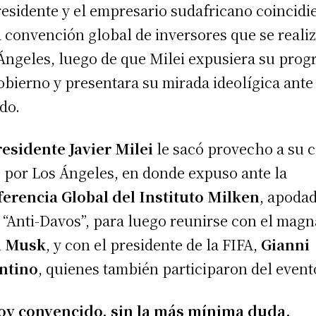
residente y el empresario sudafricano coincidi
a convención global de inversores que se reali
Ángeles, luego de que Milei expusiera su pro
obierno y presentara su mirada ideolígica ante 
do.
residente Javier Milei
le sacó provecho a su c
 por Los Ángeles, en donde expuso ante la
erencia Global del Instituto Milken
, apodad
 “Anti-Davos”, para luego reunirse con el magn
n Musk
, y con el presidente de la FIFA,
Gianni
ntino
, quienes también participaron del event
oy convencido, sin la más mínima duda,