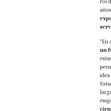
rol 
años
expe
serv
“En 
un f
esta
pens
idea
Esta
larg
empi
cie