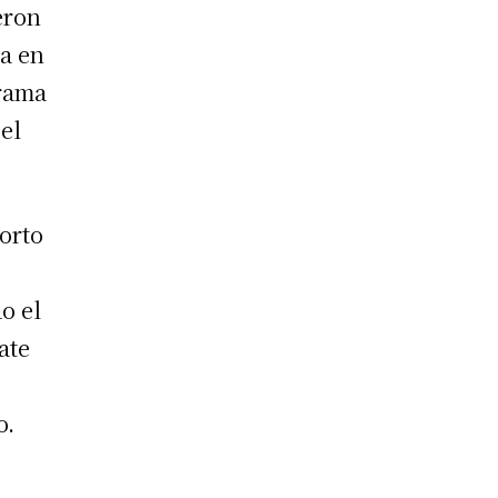
eron
za en
grama
el
orto
o el
ate
o.