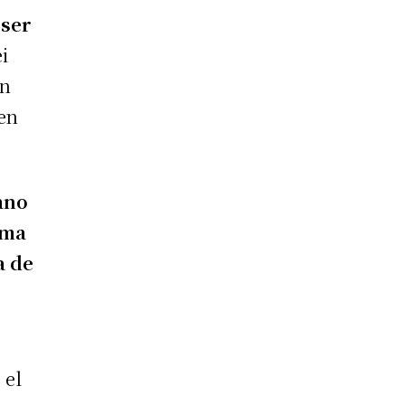
 ser
i
ón
ken
ano
oma
a de
 el