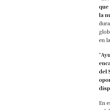
que 
la n
dura
glob
en l
“
Ayu
enca
del 
opor
disp
En e