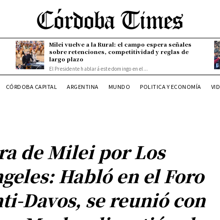
Milei vuelve a la Rural: el campo espera señales
sobre retenciones, competitividad y reglas de
largo plazo
El Presidente hablará este domingo en el...
CÓRDOBA CAPITAL
ARGENTINA
MUNDO
POLITICA Y ECONOMÍA
VI
ra de Milei por Los
geles: Habló en el Foro
ti-Davos, se reunió con