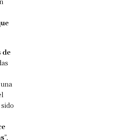
en
que
s de
das
 una
el
 sido
ce
as
”,