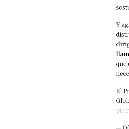
sost
Y ag
dist
diri
llam
que 
nece
El P
Glob
pic.
— Of