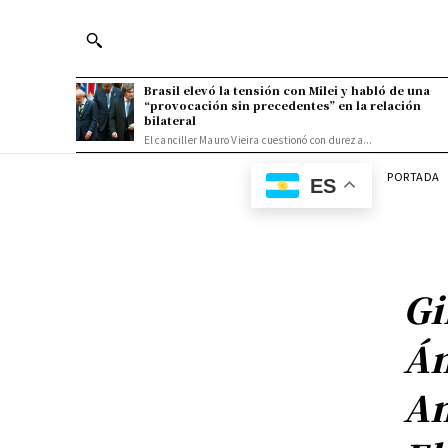
Brasil elevó la tensión con Milei y habló de una
“provocación sin precedentes” en la relación
bilateral
El canciller Mauro Vieira cuestionó con dureza...
PORTADA
ES
Gi
Án
An