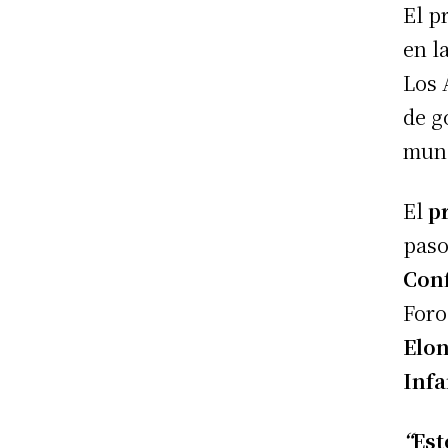
El p
en l
Los 
de g
mun
El
p
paso
Conf
Foro
Elo
Infa
“
Est