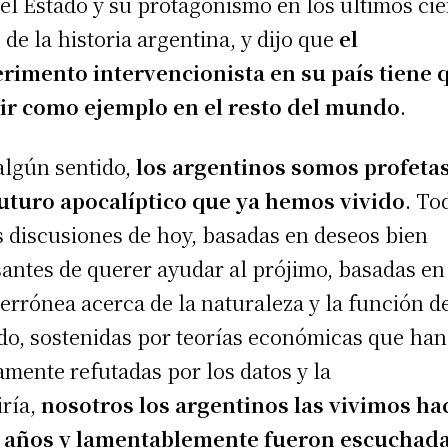
del Estado y su protagonismo en los últimos ci
 de la historia argentina, y dijo que
el
rimento intervencionista en su país tiene 
ir como ejemplo en el resto del mundo
.
algún sentido,
los argentinos somos profeta
uturo apocalíptico que ya hemos vivido
. To
s discusiones de hoy, basadas en deseos bien
antes de querer ayudar al prójimo, basadas en
 errónea acerca de la naturaleza y la función d
do, sostenidas por teorías económicas que han
amente refutadas por los datos y la
ría,
nosotros los argentinos las vivimos ha
n años y lamentablemente fueron escuchad