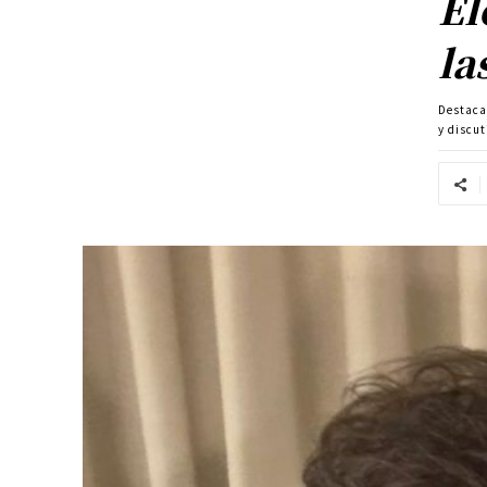
El
la
Destac
y discut