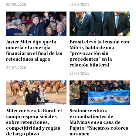
06/08/2026
03/08/2026
Javier Milei dijo que la
Brasil elevó la tensión con
minería y la energía
Milei y habló de una
financiarán el final de las
“provocación sin
retenciones al agro
precedentes” en la
relación bilateral
27/07/2026
27/07/2026
Milei vuelve a la Rural: el
Scaloni recibió a
campo espera señales
excombatientes de
sobre retenciones,
Malvinas en su casa de
competitividad y reglas
Pujato: “Nuestros colores
de largo plazo
nos unen”