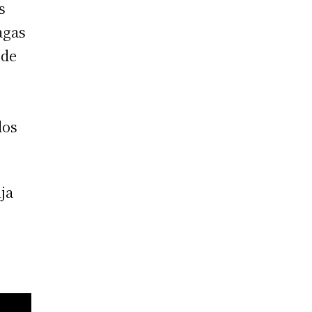
s
agas
 de
dos
nja