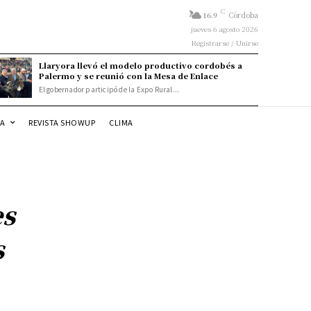
C
16.9
Córdoba
jueves 6 agosto 2026
Registrarse / Unirse
Llaryora llevó el modelo productivo cordobés a
Palermo y se reunió con la Mesa de Enlace
El gobernador participó de la Expo Rural...
DA
REVISTA SHOWUP
CLIMA
es
s