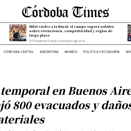
Milei vuelve a la Rural: el campo espera señales
sobre retenciones, competitividad y reglas de
largo plazo
El Presidente hablará este domingo en el...
CÓRDOBA CAPITAL
ARGENTINA
MUNDO
POLITICA Y ECONOMÍA
VI
 temporal en Buenos Air
jó 800 evacuados y daño
teriales