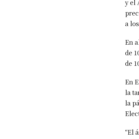
y el
prec
a lo
En a
de 1
de 1
En E
la t
la p
Elec
“El 