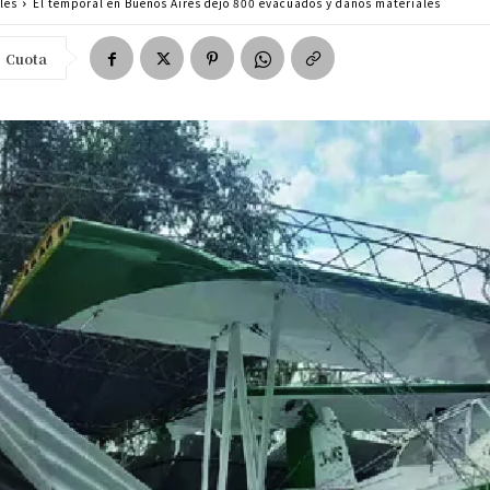
les
El temporal en Buenos Aires dejó 800 evacuados y daños materiales
Cuota