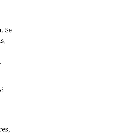
a. Se
s,
a
zó
r
res,