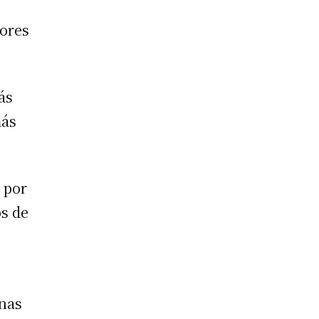
iores
ás
más
 por
os de
unas