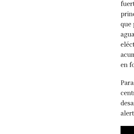
fuer
prin
que 
agua
eléc
acum
en f
Para
cent
desa
alert