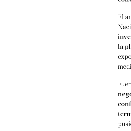
El a
Naci
inve
la p
expo
medi
Fuen
nego
conf
term
pusi