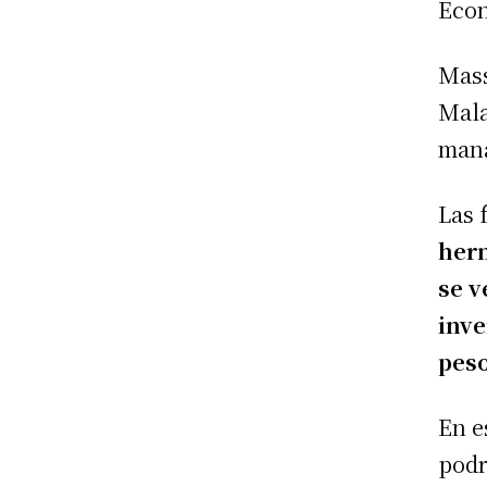
Eco
Mass
Mala
mana
Las 
herm
se v
inve
pes
En e
podr