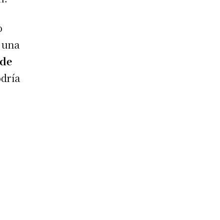
o
n una
 de
odría