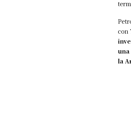
term
Petr
con 
inve
una 
la A