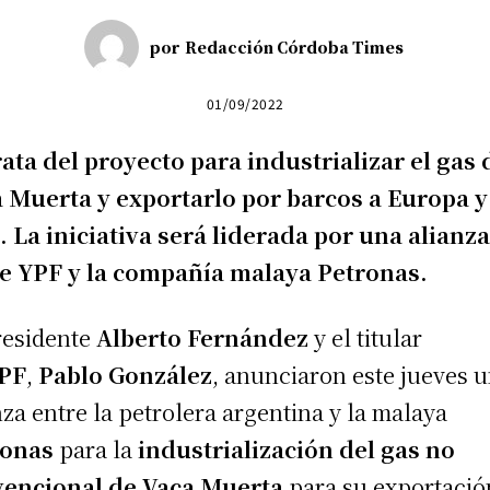
por
Redacción Córdoba Times
01/09/2022
rata del proyecto para industrializar el gas 
 Muerta y exportarlo por barcos a Europa y
. La iniciativa será liderada por una alianz
e YPF y la compañía malaya Petronas.
residente
Alberto Fernández
y el titular
PF
,
Pablo González
, anunciaron este jueves 
nza entre la petrolera argentina y la malaya
ronas
para la
industrialización del gas no
vencional de Vaca Muerta
para su exportació