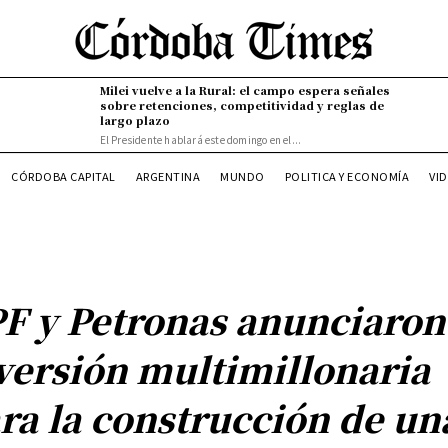
Milei vuelve a la Rural: el campo espera señales
sobre retenciones, competitividad y reglas de
largo plazo
El Presidente hablará este domingo en el...
VI
CÓRDOBA CAPITAL
ARGENTINA
MUNDO
POLITICA Y ECONOMÍA
F y Petronas anunciaron
versión multimillonaria
ra la construcción de un