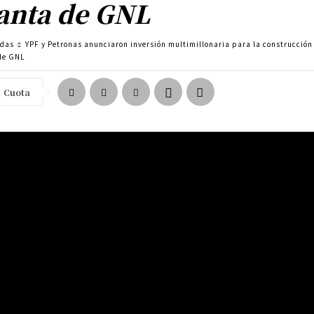
anta de GNL
adas
YPF y Petronas anunciaron inversión multimillonaria para la construcción
de GNL
Cuota