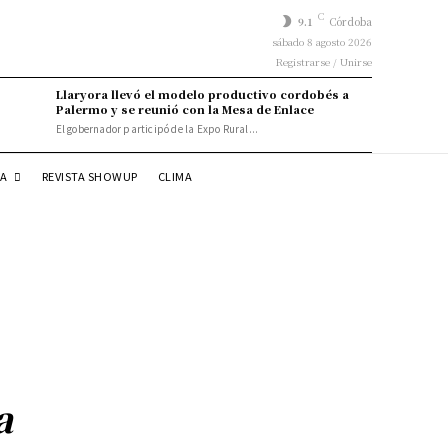
C
9.1
Córdoba
sábado 8 agosto 2026
Registrarse / Unirse
Llaryora llevó el modelo productivo cordobés a
Palermo y se reunió con la Mesa de Enlace
El gobernador participó de la Expo Rural...
DA
REVISTA SHOWUP
CLIMA
a