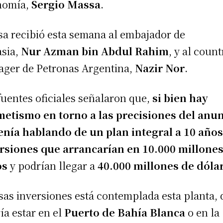
nomía,
Sergio Massa
.
a recibió esta semana al embajador de
sia,
Nur Azman bin Abdul Rahim
, y al count
ger de Petronas Argentina,
Nazir Nor
.
fuentes oficiales señalaron que,
si bien hay
etismo en torno a las precisiones del anun
enía hablando de un plan integral a 10 año
rsiones que arrancarían en 10.000 millone
os
y podrían llegar a
40.000 millones de dóla
sas inversiones está contemplada esta planta,
ía estar en el
Puerto de Bahía Blanca
o en la