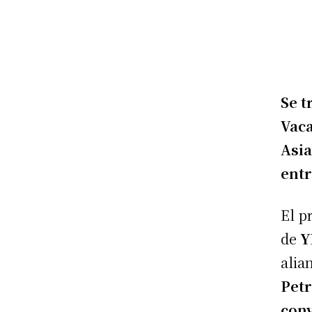
Se t
Vaca
Asia
entr
El p
de
Y
alia
Pet
con