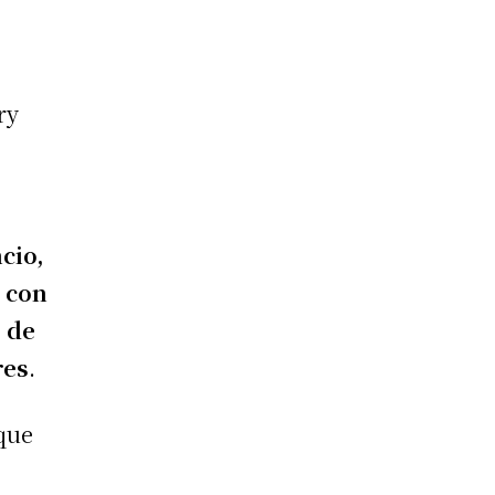
ry
cio,
s con
s de
res
.
 que