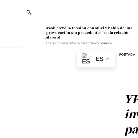
Brasil elevó la tensión con Milei y habló de una
“provocación sin precedentes” en la relación
bilateral
El canciller Mauro Vieira cuestionó con dureza...
PORTADA
ES
YP
in
pa