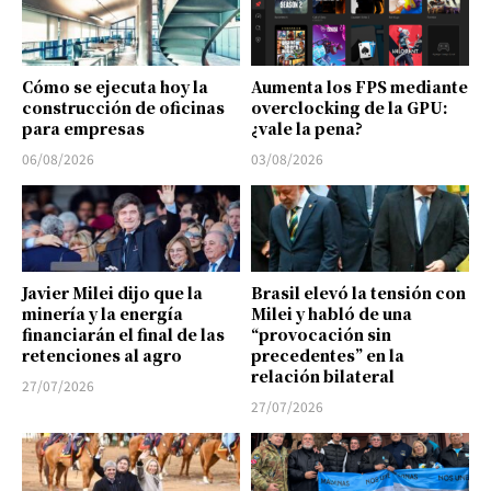
Cómo se ejecuta hoy la
Aumenta los FPS mediante
construcción de oficinas
overclocking de la GPU:
para empresas
¿vale la pena?
06/08/2026
03/08/2026
Javier Milei dijo que la
Brasil elevó la tensión con
minería y la energía
Milei y habló de una
financiarán el final de las
“provocación sin
retenciones al agro
precedentes” en la
relación bilateral
27/07/2026
27/07/2026