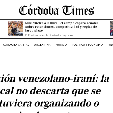
Milei vuelve a la Rural: el campo espera señales
sobre retenciones, competitividad y reglas de
largo plazo
El Presidente hablará este domingo en el...
CÓRDOBA CAPITAL
ARGENTINA
MUNDO
POLITICA Y ECONOMÍA
VI
ión venezolano-iraní: la
scal no descarta que se
tuviera organizando o