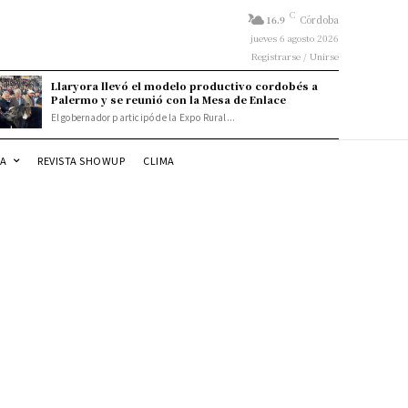
C
16.9
Córdoba
jueves 6 agosto 2026
Registrarse / Unirse
Llaryora llevó el modelo productivo cordobés a
Palermo y se reunió con la Mesa de Enlace
El gobernador participó de la Expo Rural...
DA
REVISTA SHOWUP
CLIMA