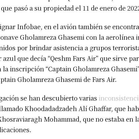
que pasó a su propiedad el 11 de enero de 202
ignar Infobae, en el avión también se encontr
aeronave Gholamreza Ghasemi con la aerolínea i
idos por brindar asistencia a grupos terroris
 azul que decía “Qeshm Fars Air” que sirve par
on la inscripción “Captain Gholamreza Ghasemi”
ptain Gholamreza Ghasemi de Fars Air.
tigación se han descubierto varias
inconsistenci
e llamado Khoodadadzadeh Alí Ghaffar, que hab
o Khosraviaragh Mohammad, que no estaba en l
licaciones.