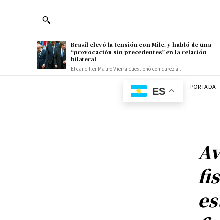
Brasil elevó la tensión con Milei y habló de una
“provocación sin precedentes” en la relación
bilateral
El canciller Mauro Vieira cuestionó con dureza...
PORTADA
ES
Av
fi
es