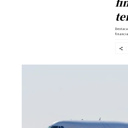
fi
te
Destac
financi