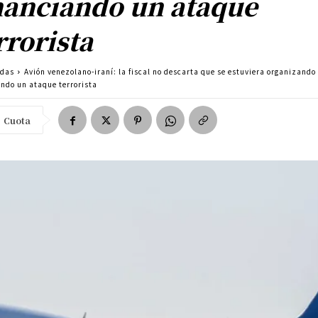
nanciando un ataque
rrorista
adas
Avión venezolano-iraní: la fiscal no descarta que se estuviera organizando
ando un ataque terrorista
Cuota