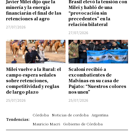
Javier Milei dijo que la
Brasil elevó la tensión con
minería y la energía
Milei y habló de una
financiarán el final de las
“provocación sin
retenciones al agro
precedentes” en la
relación bilateral
27/07/2026
27/07/2026
Milei vuelve a la Rural: el
Scaloni recibió a
campo espera señales
excombatientes de
sobre retenciones,
Malvinas en su casa de
competitividad y reglas
Pujato: “Nuestros colores
de largo plazo
nos unen”
25/07/2026
25/07/2026
Córdoba
Noticias de cordoba
Argentina
Tendencias:
Mauricio Macri
Gobierno de Córdoba