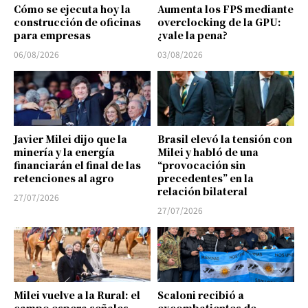
Cómo se ejecuta hoy la
Aumenta los FPS mediante
construcción de oficinas
overclocking de la GPU:
para empresas
¿vale la pena?
06/08/2026
03/08/2026
Javier Milei dijo que la
Brasil elevó la tensión con
minería y la energía
Milei y habló de una
financiarán el final de las
“provocación sin
retenciones al agro
precedentes” en la
relación bilateral
27/07/2026
27/07/2026
Milei vuelve a la Rural: el
Scaloni recibió a
campo espera señales
excombatientes de