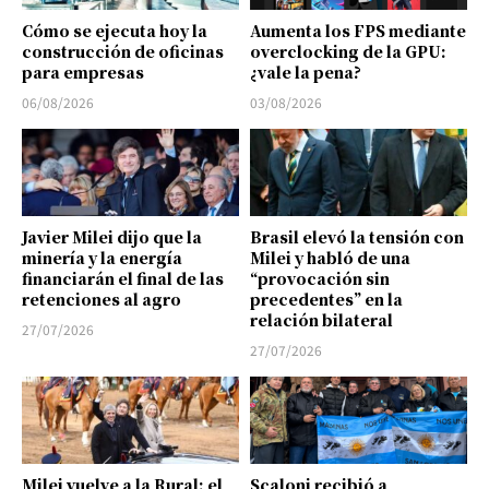
Cómo se ejecuta hoy la
Aumenta los FPS mediante
construcción de oficinas
overclocking de la GPU:
para empresas
¿vale la pena?
06/08/2026
03/08/2026
Javier Milei dijo que la
Brasil elevó la tensión con
minería y la energía
Milei y habló de una
financiarán el final de las
“provocación sin
retenciones al agro
precedentes” en la
relación bilateral
27/07/2026
27/07/2026
Milei vuelve a la Rural: el
Scaloni recibió a