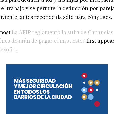
 el trabajo y se permite la deducción por parej
iviente, antes reconocida sólo para cónyuges.
 post
La AFIP reglamentó la suba de Ganancias
énes dejarán de pagar el impuesto?
first appea
exofin
.