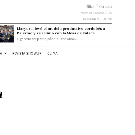
C
6
Córdoba
viernes 7 agosto 2026
Registrarse / Unirse
Llaryora llevó el modelo productivo cordobés a
Palermo y se reunió con la Mesa de Enlace
El gobernador participó de la Expo Rural...
DA
REVISTA SHOWUP
CLIMA
a