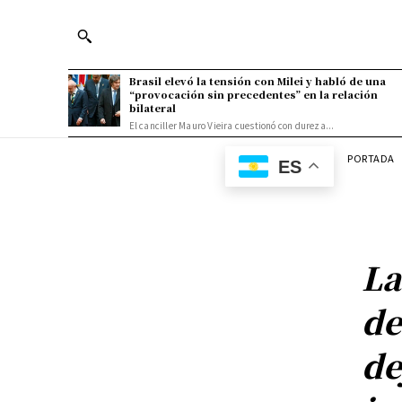
Brasil elevó la tensión con Milei y habló de una
“provocación sin precedentes” en la relación
bilateral
El canciller Mauro Vieira cuestionó con dureza...
PORTADA
ES
La
de
de