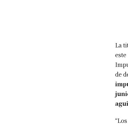
La t
este
Impu
de d
impu
juni
agu
“Los