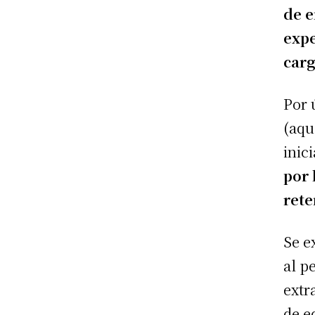
de e
expe
carg
Por 
(aqu
inici
por 
rete
Se e
al p
extr
de e