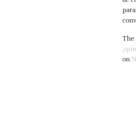
para
conv
The
¿qui
on
N