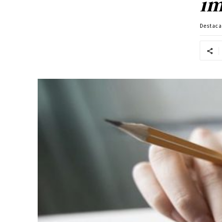
im
Destac