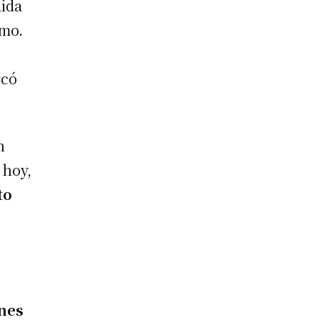
dida
umo.
rcó
n
 hoy,
to
nes