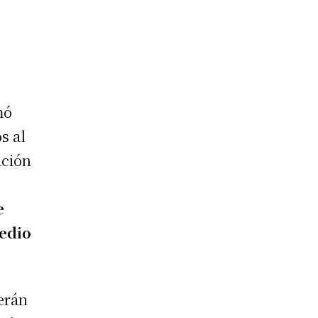
mó
s al
ación
e
medio
erán