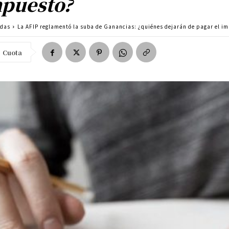
puesto?
adas
La AFIP reglamentó la suba de Ganancias: ¿quiénes dejarán de pagar el i
Cuota