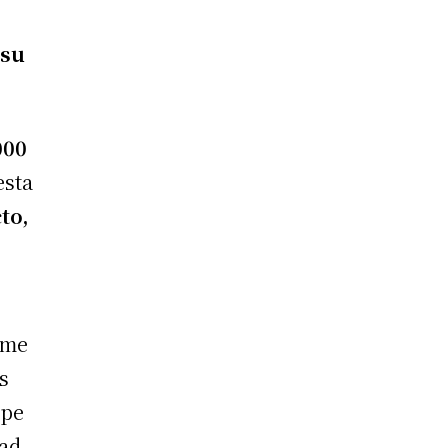
 su
000
esta
to,
ime
s
ope
dad