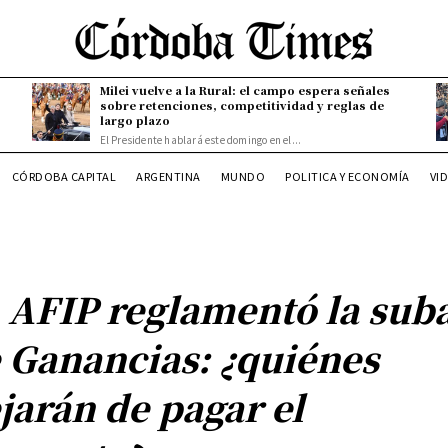
Milei vuelve a la Rural: el campo espera señales
sobre retenciones, competitividad y reglas de
largo plazo
El Presidente hablará este domingo en el...
CÓRDOBA CAPITAL
ARGENTINA
MUNDO
POLITICA Y ECONOMÍA
VI
 AFIP reglamentó la sub
 Ganancias: ¿quiénes
jarán de pagar el