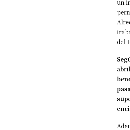
un i
perm
Alre
trab
del 
Segú
abri
bene
pasa
supe
enc
Ade