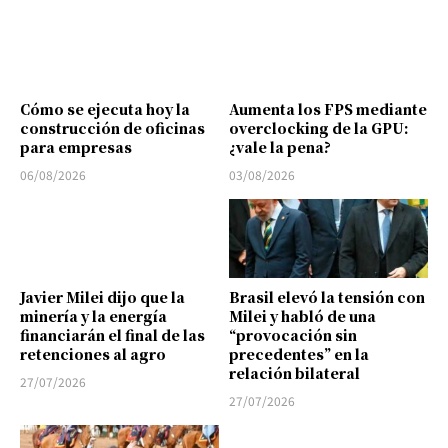
Cómo se ejecuta hoy la
Aumenta los FPS mediante
construcción de oficinas
overclocking de la GPU:
para empresas
¿vale la pena?
06/08/2026
03/08/2026
Javier Milei dijo que la
Brasil elevó la tensión con
minería y la energía
Milei y habló de una
financiarán el final de las
“provocación sin
retenciones al agro
precedentes” en la
relación bilateral
27/07/2026
27/07/2026