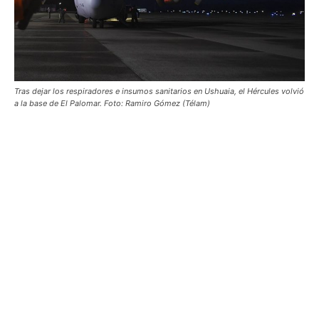
Tras dejar los respiradores e insumos sanitarios en Ushuaia, el Hércules volvió
a la base de El Palomar. Foto: Ramiro Gómez (Télam)