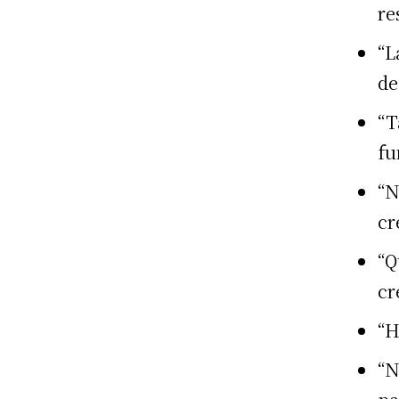
re
“L
de
“T
fu
“N
cr
“Q
cr
“H
“N