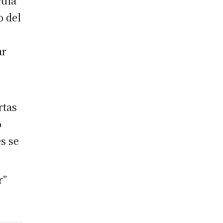
cula
o del
ar
rtas
o
es se
r”