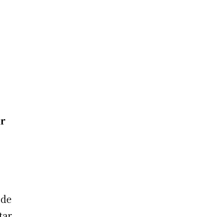
ar
 de
tar