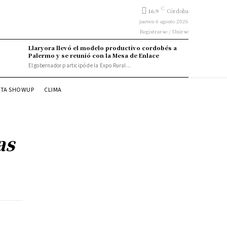
C
16.9
Córdoba
jueves 6 agosto 2026
Registrarse / Unirse
Llaryora llevó el modelo productivo cordobés a
Palermo y se reunió con la Mesa de Enlace
El gobernador participó de la Expo Rural...
STA SHOWUP
CLIMA
as