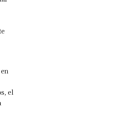
te
 en
s, el
a