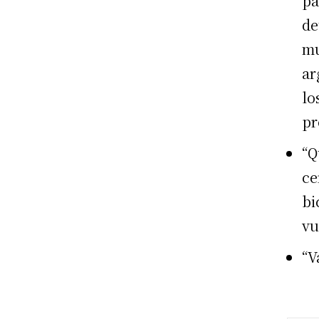
pa
de
mu
ar
lo
pr
“Q
ce
bi
vu
“V