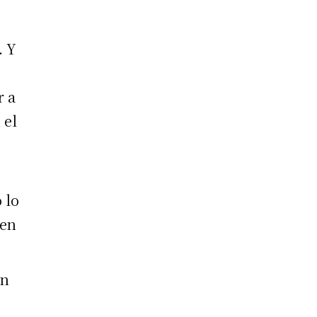
. Y
r a
 el
 lo
 en
un