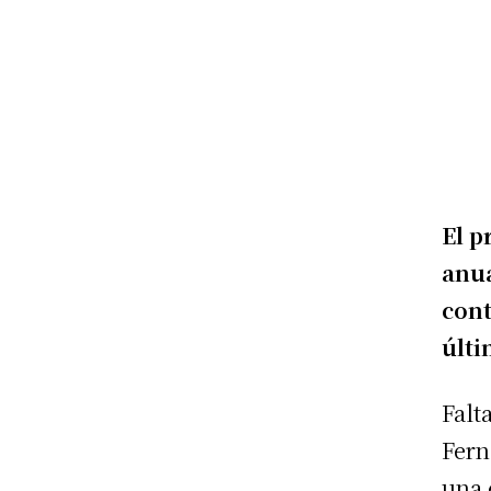
El p
anua
cont
últi
Falt
Fern
una 