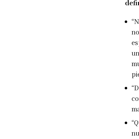
defi
“N
no
es
un
mu
pi
“D
co
ma
“Q
nu