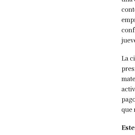
cont
empr
conf
juev
La c
pres
mate
acti
pago
que 
Este