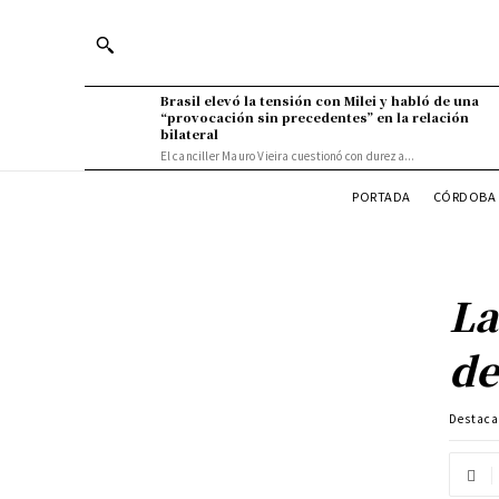
Brasil elevó la tensión con Milei y habló de una
“provocación sin precedentes” en la relación
bilateral
El canciller Mauro Vieira cuestionó con dureza...
PORTADA
CÓRDOBA 
La
de
Destac