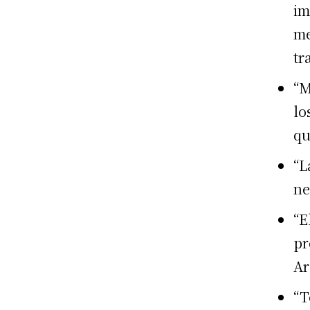
im
me
tr
“M
lo
qu
“L
ne
“E
pr
Ar
“T