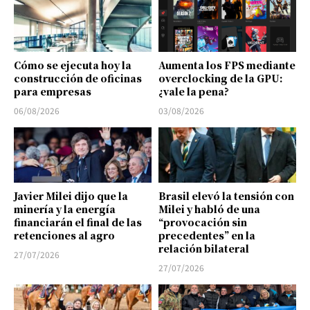
Cómo se ejecuta hoy la
Aumenta los FPS mediante
construcción de oficinas
overclocking de la GPU:
para empresas
¿vale la pena?
06/08/2026
03/08/2026
Javier Milei dijo que la
Brasil elevó la tensión con
minería y la energía
Milei y habló de una
financiarán el final de las
“provocación sin
retenciones al agro
precedentes” en la
relación bilateral
27/07/2026
27/07/2026