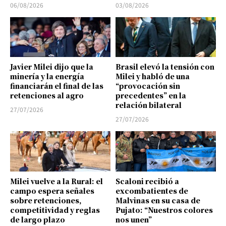
06/08/2026
03/08/2026
Javier Milei dijo que la
Brasil elevó la tensión con
minería y la energía
Milei y habló de una
financiarán el final de las
“provocación sin
retenciones al agro
precedentes” en la
relación bilateral
27/07/2026
27/07/2026
Milei vuelve a la Rural: el
Scaloni recibió a
campo espera señales
excombatientes de
sobre retenciones,
Malvinas en su casa de
competitividad y reglas
Pujato: “Nuestros colores
de largo plazo
nos unen”