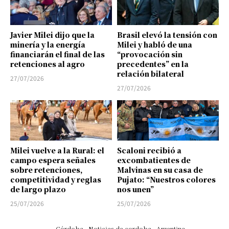
Javier Milei dijo que la
Brasil elevó la tensión con
minería y la energía
Milei y habló de una
financiarán el final de las
“provocación sin
retenciones al agro
precedentes” en la
relación bilateral
27/07/2026
27/07/2026
Milei vuelve a la Rural: el
Scaloni recibió a
campo espera señales
excombatientes de
sobre retenciones,
Malvinas en su casa de
competitividad y reglas
Pujato: “Nuestros colores
de largo plazo
nos unen”
25/07/2026
25/07/2026
Córdoba
Noticias de cordoba
Argentina