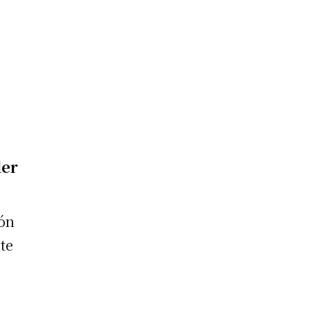
der
ión
te