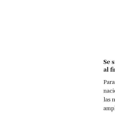
Se 
al f
Para
naci
las 
ampl