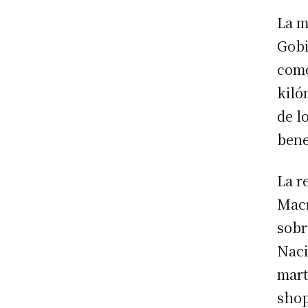
La m
Gobi
como
kiló
de l
bene
La r
Macr
sobr
Naci
mart
shop