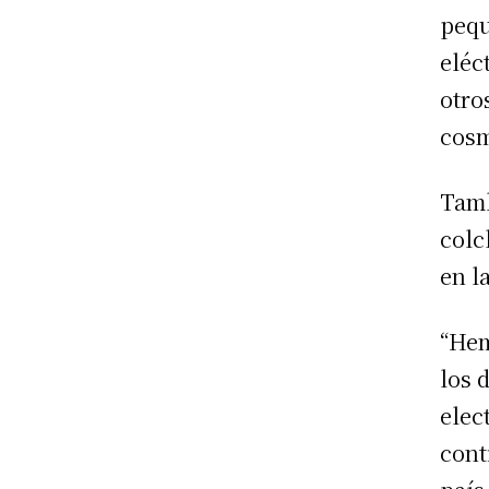
pequ
eléc
otro
cosm
Tamb
colc
en l
“Hem
los 
elec
cont