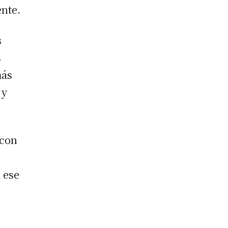
ente.
s
s
más
 y
 con
 ese