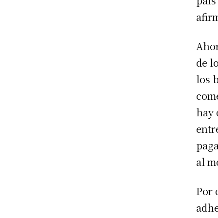
país
afir
Ahor
de l
los 
come
hay 
entr
paga
al m
Por 
adhe