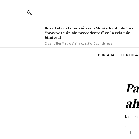
Brasil elevó la tensión con Milei y habló de una
“provocación sin precedentes” en la relación
bilateral
El canciller Mauro Vieira cuestionó con dureza...
PORTADA
CÓRDOBA 
Pa
ah
Naciona