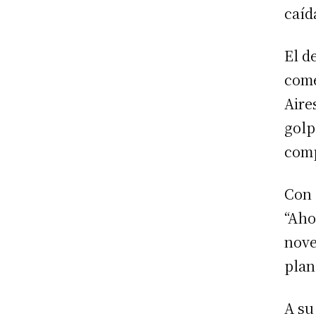
caíd
El d
come
Aire
golp
comp
Con 
“Aho
nove
plan
A su