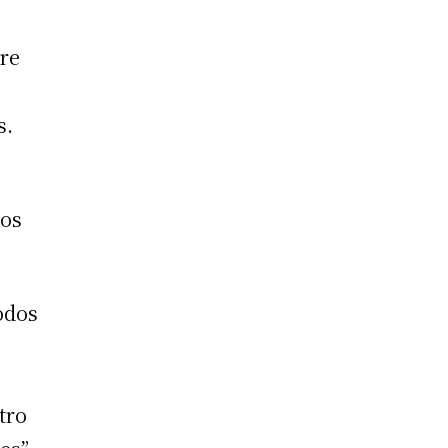
tre
s.
cos
odos
tro