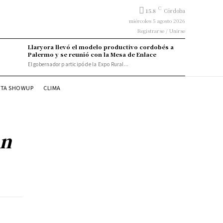
C
15.8
Córdoba
miércoles 5 agosto 2026
Registrarse / Unirse
Llaryora llevó el modelo productivo cordobés a
Palermo y se reunió con la Mesa de Enlace
El gobernador participó de la Expo Rural...
STA SHOWUP
CLIMA
an