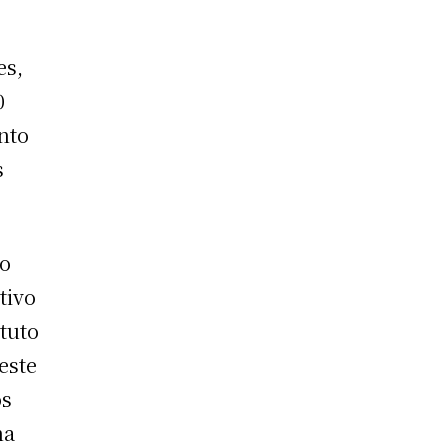
es,
0
ento
s
io
tivo
tuto
este
os
na