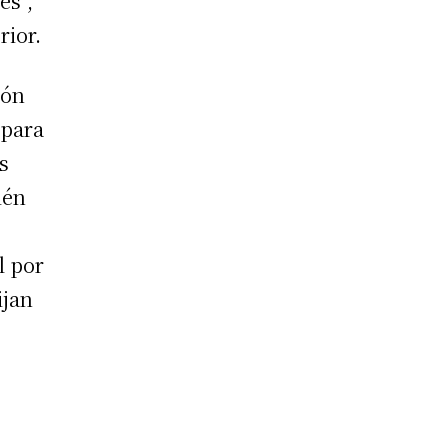
es”,
rior.
ión
 para
s
ién
l por
ijan