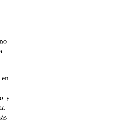
rno
a
a en
o
, y
ma
más