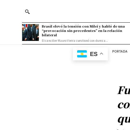
Brasil elevó la tensión con Milei y habló de una
“provocación sin precedentes” en la relación
bilateral
El canciller Mauro Vieira cuestionó con dureza...
PORTADA
ES
Fu
co
qu