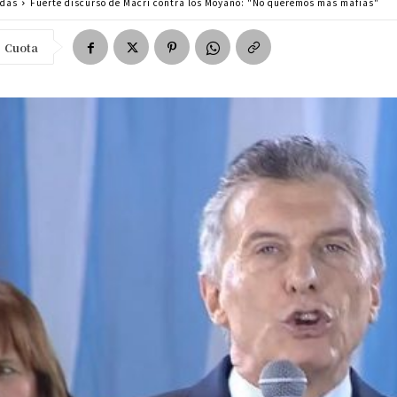
adas
Fuerte discurso de Macri contra los Moyano: "No queremos más mafias"
Cuota