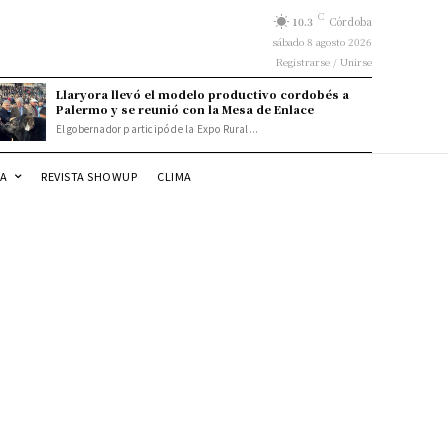
C
10.3
Córdoba
sábado 8 agosto 2026
Registrarse / Unirse
Llaryora llevó el modelo productivo cordobés a
Palermo y se reunió con la Mesa de Enlace
El gobernador participó de la Expo Rural...
DA
REVISTA SHOWUP
CLIMA