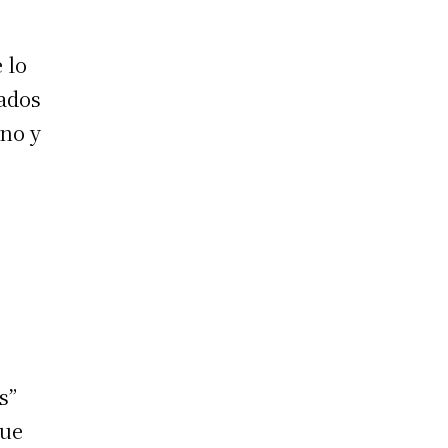
 lo
lados
ano y
s”
que