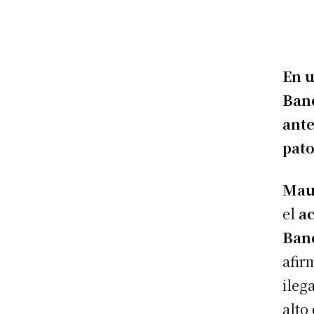
En u
Band
ante
pato
Mau
el
ac
Ban
afir
ileg
alto