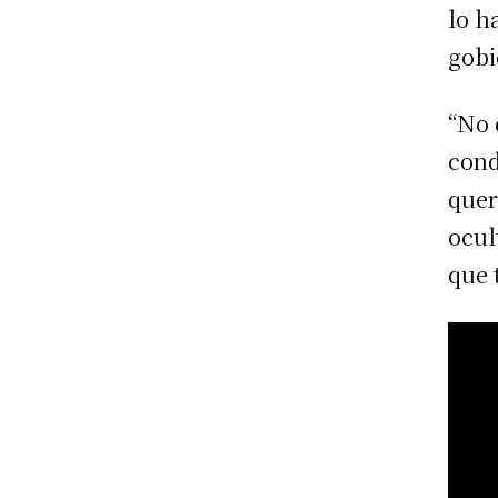
lo h
gobi
“No 
cond
quer
ocul
que 