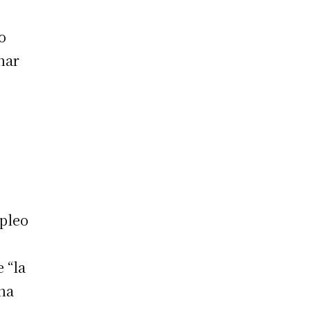
o
nar
mpleo
 “la
ina