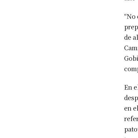
“No 
prep
de a
Cami
Gobi
comp
En e
desp
en e
refe
pato