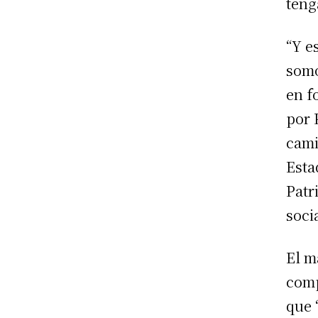
teng
“Y e
somo
en f
por 
cami
Esta
Patr
soci
El m
comp
que 