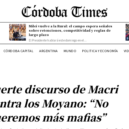
Milei vuelve a la Rural: el campo espera señales
sobre retenciones, competitividad y reglas de
largo plazo
El Presidente hablará este domingo en el...
CÓRDOBA CAPITAL
ARGENTINA
MUNDO
POLITICA Y ECONOMÍA
VI
erte discurso de Macri
ntra los Moyano: “No
eremos más mafias”