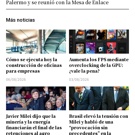
Palermo y se reunió con la Mesa de Enlace
Más noticias
Cómo se ejecuta hoy la
Aumenta los FPS mediante
construcción de oficinas
overclocking de la GPU:
para empresas
¿vale la pena?
06/08/2026
03/08/2026
Javier Milei dijo que la
Brasil elevó la tensión con
minería y la energía
Milei y habló de una
financiarán el final de las
“provocación sin
retenciones al agro
precedentes” en la