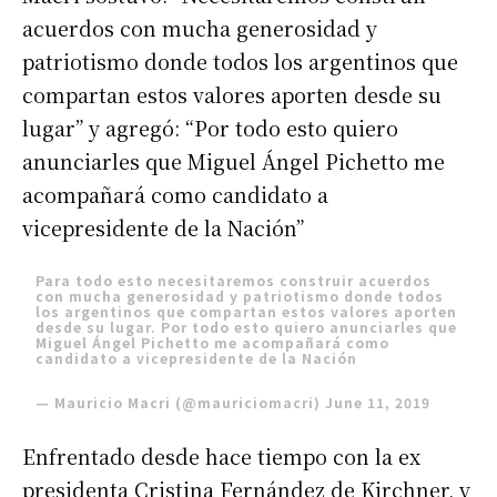
acuerdos con mucha generosidad y
patriotismo donde todos los argentinos que
compartan estos valores aporten desde su
lugar” y agregó: “Por todo esto quiero
anunciarles que Miguel Ángel Pichetto me
acompañará como candidato a
vicepresidente de la Nación”
Para todo esto necesitaremos construir acuerdos
con mucha generosidad y patriotismo donde todos
los argentinos que compartan estos valores aporten
desde su lugar. Por todo esto quiero anunciarles que
Miguel Ángel Pichetto me acompañará como
candidato a vicepresidente de la Nación
— Mauricio Macri (@mauriciomacri)
June 11, 2019
Enfrentado desde hace tiempo con la ex
presidenta Cristina Fernández de Kirchner, y