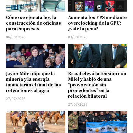
Cómo se ejecuta hoy la
Aumenta los FPS mediante
construcción de oficinas
overclocking de la GPU:
para empresas
¿vale la pena?
06/08/2026
03/08/2026
Javier Milei dijo que la
Brasil elevó la tensión con
minería y la energía
Milei y habló de una
financiarán el final de las
“provocación sin
retenciones al agro
precedentes” en la
relación bilateral
27/07/2026
27/07/2026