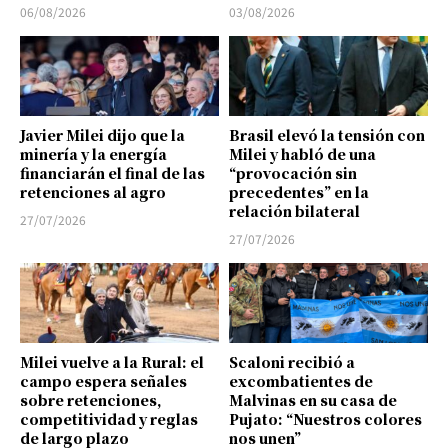
06/08/2026
03/08/2026
Javier Milei dijo que la
Brasil elevó la tensión con
minería y la energía
Milei y habló de una
financiarán el final de las
“provocación sin
retenciones al agro
precedentes” en la
relación bilateral
27/07/2026
27/07/2026
Milei vuelve a la Rural: el
Scaloni recibió a
campo espera señales
excombatientes de
sobre retenciones,
Malvinas en su casa de
competitividad y reglas
Pujato: “Nuestros colores
de largo plazo
nos unen”