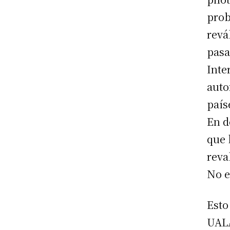
prob
revá
pasa
Inte
auto
país
En d
que 
reva
No e
Esto
UALA