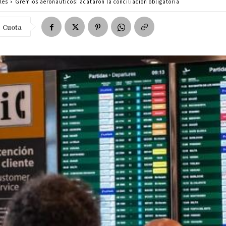
les
Gremios aeronáuticos: acataron la conciliación obligatoria
Cuota