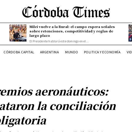
Milei vuelve a la Rural: el campo espera señales
sobre retenciones, competitividad y reglas de
largo plazo
El Presidente hablará este domingo en el...
CÓRDOBA CAPITAL
ARGENTINA
MUNDO
POLITICA Y ECONOMÍA
VI
emios aeronáuticos:
ataron la conciliación
ligatoria