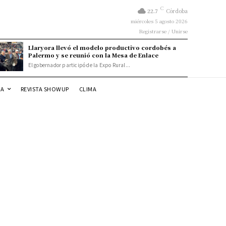
C
22.7
Córdoba
miércoles 5 agosto 2026
Registrarse / Unirse
Llaryora llevó el modelo productivo cordobés a
Palermo y se reunió con la Mesa de Enlace
El gobernador participó de la Expo Rural...
DA
REVISTA SHOWUP
CLIMA