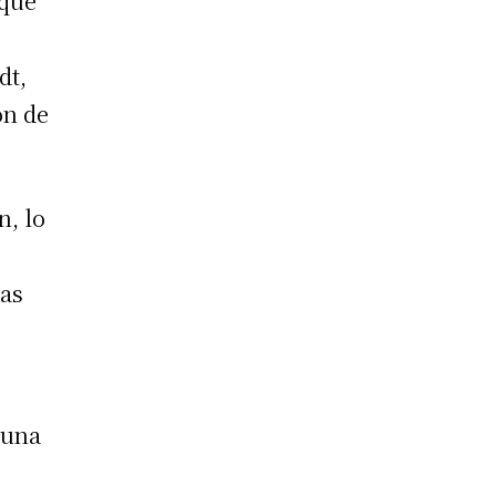
 que
dt,
ón de
n, lo
las
 una