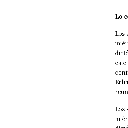
Lo c
Los 
miér
dict
este
conf
Erha
reun
Los 
miér