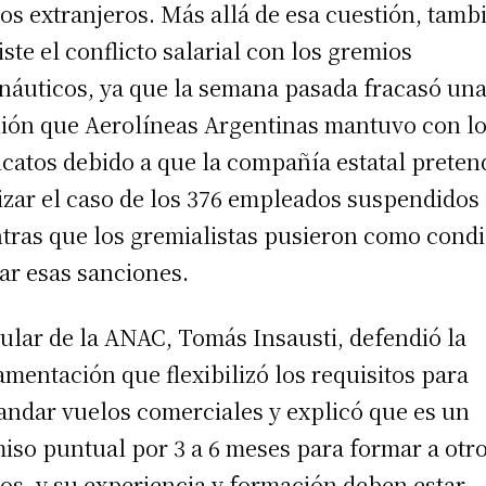
tos extranjeros. Más allá de esa cuestión, tamb
iste el conflicto salarial con los gremios
náuticos, ya que la semana pasada fracasó un
ión que Aerolíneas Argentinas mantuvo con l
icatos debido a que la compañía estatal preten
izar el caso de los 376 empleados suspendidos
tras que los gremialistas pusieron como cond
ar esas sanciones.
itular de la ANAC, Tomás Insausti, defendió la
amentación que flexibilizó los requisitos para
ndar vuelos comerciales y explicó que es un
iso puntual por 3 a 6 meses para formar a otr
tos, y su experiencia y formación deben estar