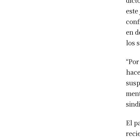
dict
este
conf
en d
los 
“Por
hace
susp
ment
sindi
El p
reci