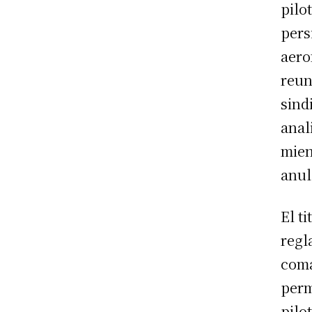
pilo
pers
aero
reun
sind
anal
mien
anul
El t
regl
coma
perm
pilo