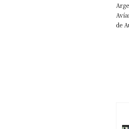
Arge
Avía
de A