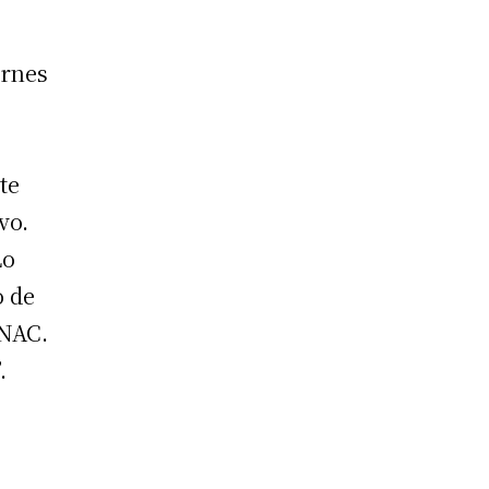
a
ernes
te
vo.
Lo
o de
ANAC.
.