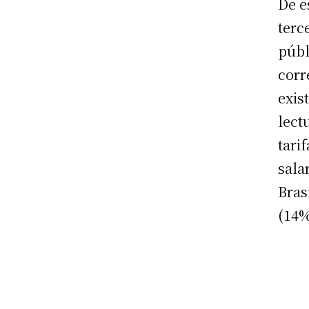
De e
terc
públ
corr
exis
lect
tari
sala
Bras
(14%