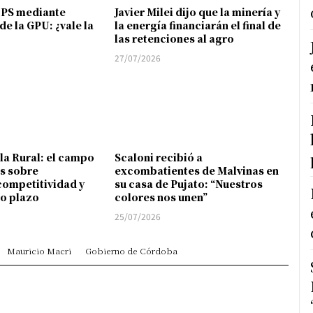
FPS mediante
Javier Milei dijo que la minería y
de la GPU: ¿vale la
la energía financiarán el final de
las retenciones al agro
27/07/2026
 la Rural: el campo
Scaloni recibió a
s sobre
excombatientes de Malvinas en
competitividad y
su casa de Pujato: “Nuestros
go plazo
colores nos unen”
25/07/2026
Mauricio Macri
Gobierno de Córdoba