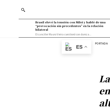
Brasil elevó la tensión con Milei y habló de una
“provocación sin precedentes” en la relación
bilateral
El canciller Mauro Vieira cuestionó con dureza...
PORTADA
ES
La
en
al