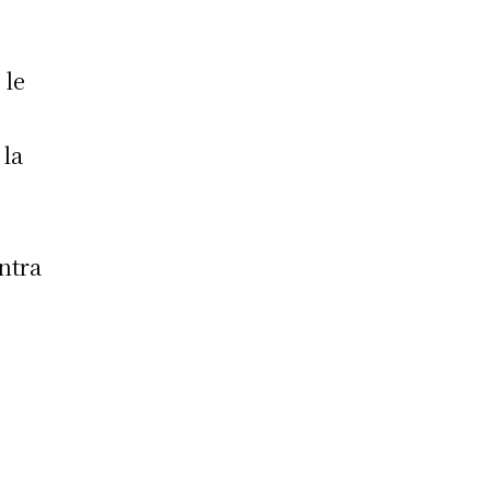
 le
 la
ntra