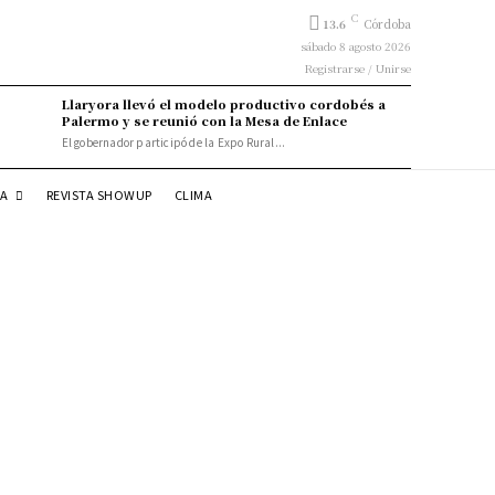
C
13.6
Córdoba
sábado 8 agosto 2026
Registrarse / Unirse
Llaryora llevó el modelo productivo cordobés a
Palermo y se reunió con la Mesa de Enlace
El gobernador participó de la Expo Rural...
DA
REVISTA SHOWUP
CLIMA