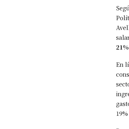
Segú
Polí
Avel
sala
21%
En l
cons
sect
ingr
gast
19% 