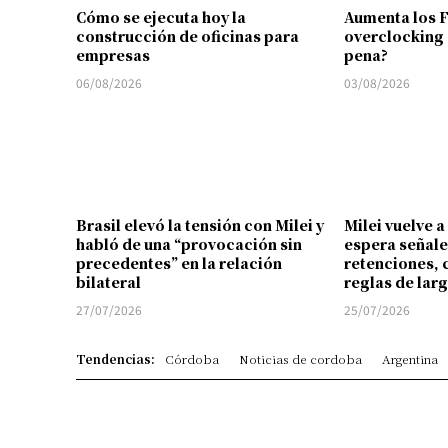
Cómo se ejecuta hoy la
Aumenta los 
construcción de oficinas para
overclocking 
empresas
pena?
06/08/2026
03/08/2026
Brasil elevó la tensión con Milei y
Milei vuelve a
habló de una “provocación sin
espera señale
precedentes” en la relación
retenciones, 
bilateral
reglas de lar
27/07/2026
25/07/2026
Tendencias:
Córdoba
Noticias de cordoba
Argentina