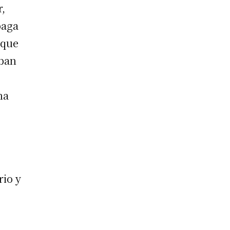
r,
paga
 que
aban
na
rio y