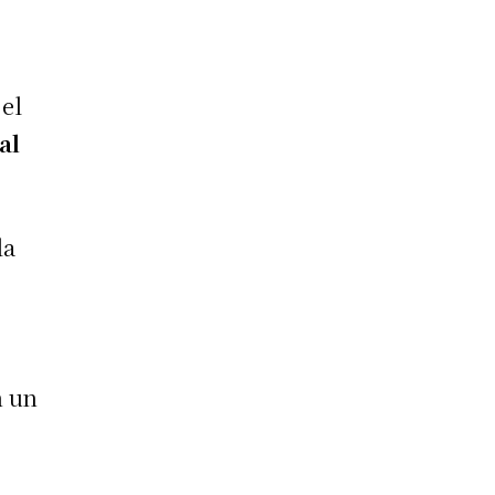
 el
al
la
n un