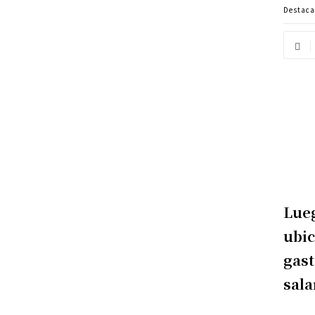
Destac
Lueg
ubic
gast
sala