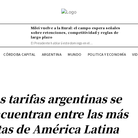
Milei vuelve a la Rural: el campo espera señales
sobre retenciones, competitividad y reglas de
largo plazo
El Presidente hablará este domingo en el...
VI
CÓRDOBA CAPITAL
ARGENTINA
MUNDO
POLITICA Y ECONOMÍA
s tarifas argentinas se
cuentran entre las más
tas de América Latina