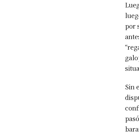
Lueg
lueg
por 
ante
“reg
galo
situ
Sin 
disp
conf
pasó
bara