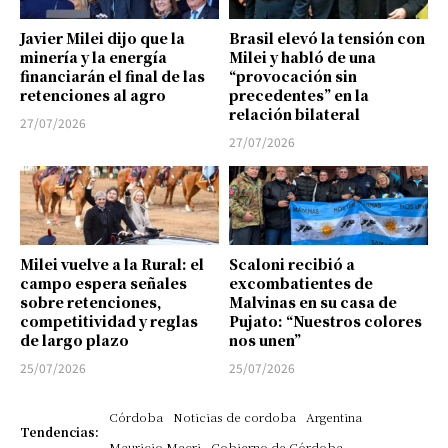
Javier Milei dijo que la
Brasil elevó la tensión con
minería y la energía
Milei y habló de una
financiarán el final de las
“provocación sin
retenciones al agro
precedentes” en la
relación bilateral
27/07/2026
27/07/2026
Milei vuelve a la Rural: el
Scaloni recibió a
campo espera señales
excombatientes de
sobre retenciones,
Malvinas en su casa de
competitividad y reglas
Pujato: “Nuestros colores
de largo plazo
nos unen”
25/07/2026
25/07/2026
Córdoba
Noticias de cordoba
Argentina
Tendencias:
Mauricio Macri
Gobierno de Córdoba