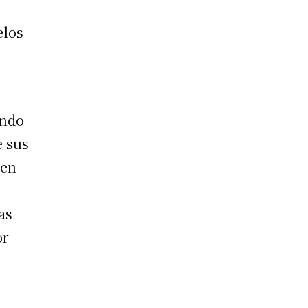
elos
ando
e sus
 en
as
or