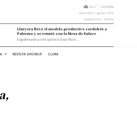
C
22.7
Córdoba
miércoles 5 agosto 2026
Registrarse / Unirse
Llaryora llevó el modelo productivo cordobés a
Palermo y se reunió con la Mesa de Enlace
El gobernador participó de la Expo Rural...
DA
REVISTA SHOWUP
CLIMA
a,