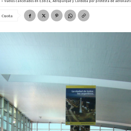
a
Vuelos cancelados en Ezeiza, Aeroparque y Córdoba por protesta de aeronáut
Cuota