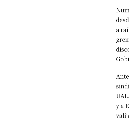
Nume
desd
a ra
grem
disc
Gobi
Ante
sind
UALA
y a 
valij