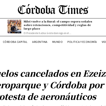
Milei vuelve a la Rural: el campo espera señales
sobre retenciones, competitividad y reglas de
largo plazo
El Presidente hablará este domingo en el...
CÓRDOBA CAPITAL
ARGENTINA
MUNDO
POLITICA Y ECONOMÍA
VI
elos cancelados en Ezeiz
roparque y Córdoba por
otesta de aeronáuticos