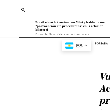
Brasil elevó la tensión con Milei y habló de una
“provocación sin precedentes” en la relación
bilateral
El canciller Mauro Vieira cuestionó con dureza...
PORTADA
ES
Vu
Ae
pr