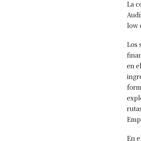
La c
Audi
low 
Los 
fina
en e
ingr
form
expl
ruta
Empr
En e