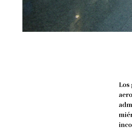
Los 
aero
admi
miér
inco