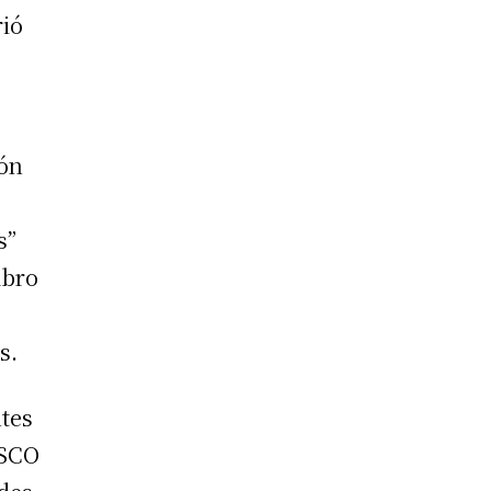
rió
ión
s”
mbro
s.
ntes
ESCO