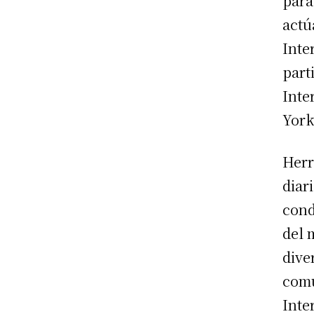
para
actú
Inte
part
Inte
York
Herr
diar
cond
del 
dive
comu
Inte