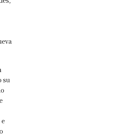
des,
ueva
n
o su
do
e
 e
o