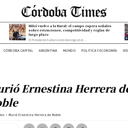
Milei vuelve a la Rural: el campo espera señales
sobre retenciones, competitividad y reglas de
largo plazo
El Presidente hablará este domingo en el...
CÓRDOBA CAPITAL
ARGENTINA
MUNDO
POLITICA Y ECONOMÍA
VI
rió Ernestina Herrera d
ble
les
Murió Ernestina Herrera de Noble