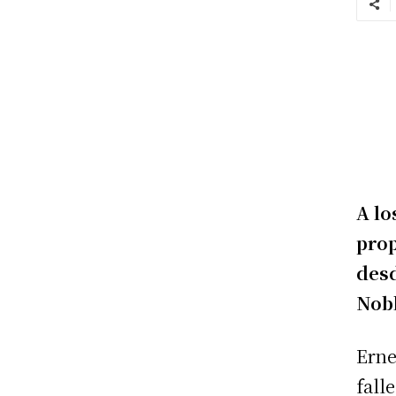
A lo
prop
desd
Nob
Erne
fall