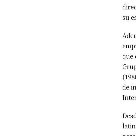
dire
su e
Adem
empr
que 
Grup
(198
de i
Inte
Desd
lati