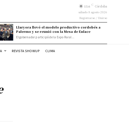
C
13.6
Córdoba
sábado 8 agosto 2026
Registrarse / Unirse
Llaryora llevó el modelo productivo cordobés a
Palermo y se reunió con la Mesa de Enlace
El gobernador participó de la Expo Rural...
DA
REVISTA SHOWUP
CLIMA
e