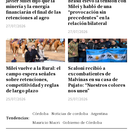
Javier Milei dijo que la
Brasil elevó la tensión con
minería y la energía
Milei y habló de una
financiarán el final de las
“provocación sin
retenciones al agro
precedentes” en la
relación bilateral
27/07/2026
27/07/2026
Milei vuelve a la Rural: el
Scaloni recibió a
campo espera señales
excombatientes de
sobre retenciones,
Malvinas en su casa de
competitividad y reglas
Pujato: “Nuestros colores
de largo plazo
nos unen”
25/07/2026
25/07/2026
Córdoba
Noticias de cordoba
Argentina
Tendencias:
Mauricio Macri
Gobierno de Córdoba