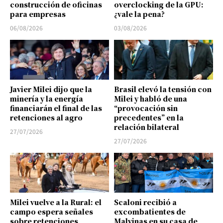
construcción de oficinas
overclocking de la GPU:
para empresas
¿vale la pena?
06/08/2026
03/08/2026
Javier Milei dijo que la
Brasil elevó la tensión con
minería y la energía
Milei y habló de una
financiarán el final de las
“provocación sin
retenciones al agro
precedentes” en la
relación bilateral
27/07/2026
27/07/2026
Milei vuelve a la Rural: el
Scaloni recibió a
campo espera señales
excombatientes de
sobre retenciones,
Malvinas en su casa de