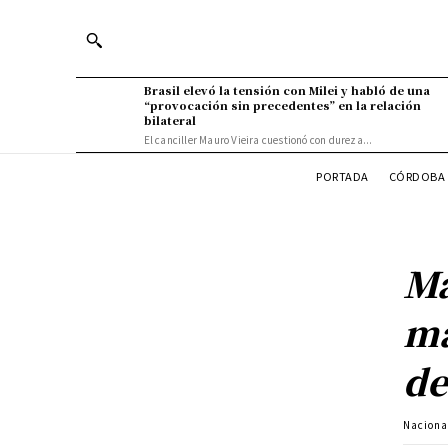
Brasil elevó la tensión con Milei y habló de una
“provocación sin precedentes” en la relación
bilateral
El canciller Mauro Vieira cuestionó con dureza...
PORTADA
CÓRDOBA 
Ma
má
de
Naciona