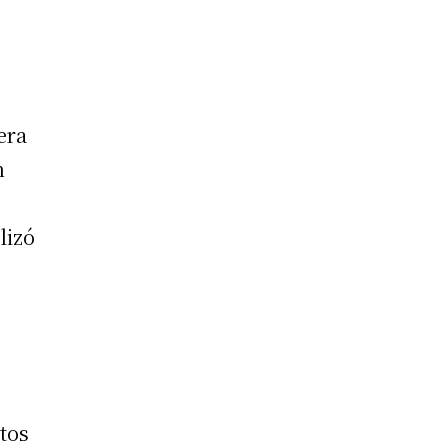
era
n
lizó
utos