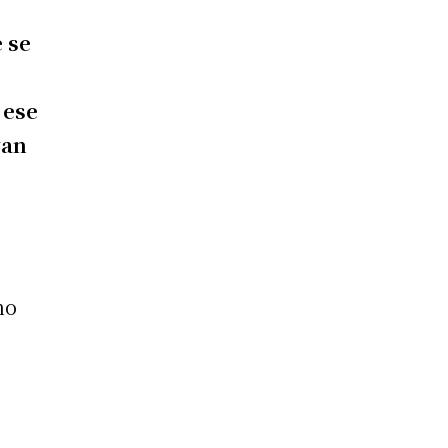
e se
 ese
yan
ho
o