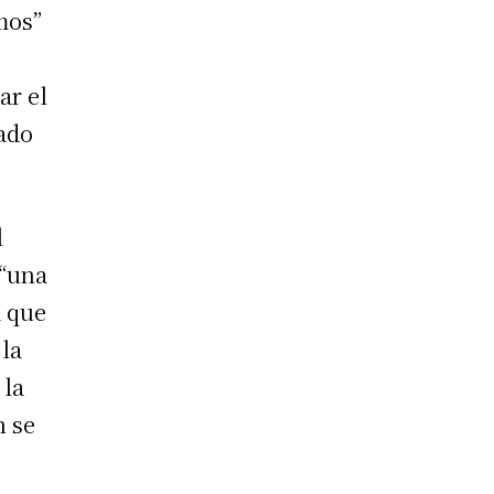
mos”
ar el
vado
l
 “una
a que
 la
 la
n se