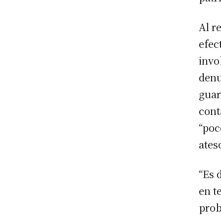
Al r
efec
invo
denu
guar
cont
“poc
ates
“Es 
en t
prob