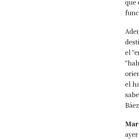
que 
func
Adem
dest
el “
“hab
orie
el h
sabe
Báez
Mar
ayer