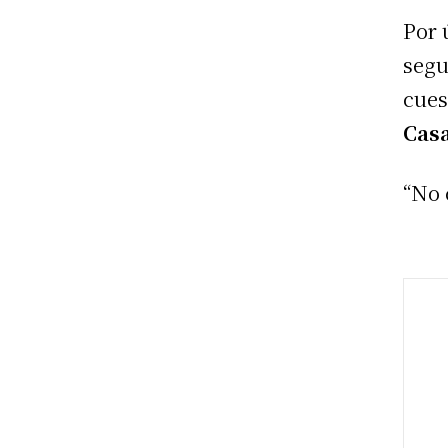
Por 
segu
cues
Cas
“No 