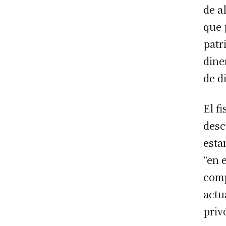
de a
que 
patr
dine
de d
El f
desc
esta
“en 
comp
actu
priv