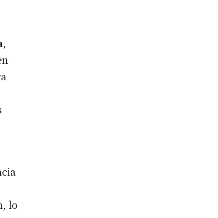
a
,
en
ra
s
ncia
, lo