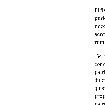
El f
pudo
nece
sent
remo
“Se 
cono
patr
dine
quis
prop
patr