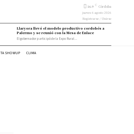
C
16.9
Córdoba
jueves 6 agosto 2026
Registrarse / Unirse
Llaryora llevó el modelo productivo cordobés a
Palermo y se reunió con la Mesa de Enlace
El gobernador participó de la Expo Rural...
STA SHOWUP
CLIMA