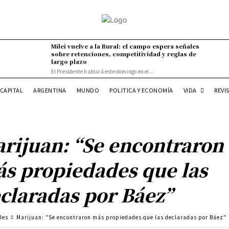
Milei vuelve a la Rural: el campo espera señales
sobre retenciones, competitividad y reglas de
largo plazo
El Presidente hablará este domingo en el...
VIDA
CAPITAL
ARGENTINA
MUNDO
POLITICA Y ECONOMÍA
REVI
rijuan: “Se encontraron
s propiedades que las
claradas por Báez”
les
Marijuan: "Se encontraron más propiedades que las declaradas por Báez"