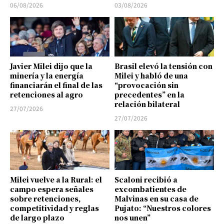
06/08/2026
03/08/2026
Javier Milei dijo que la
Brasil elevó la tensión con
minería y la energía
Milei y habló de una
financiarán el final de las
“provocación sin
retenciones al agro
precedentes” en la
relación bilateral
27/07/2026
27/07/2026
Milei vuelve a la Rural: el
Scaloni recibió a
campo espera señales
excombatientes de
sobre retenciones,
Malvinas en su casa de
competitividad y reglas
Pujato: “Nuestros colores
de largo plazo
nos unen”