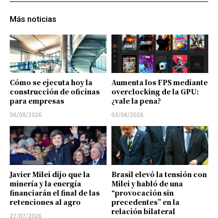
Más noticias
Cómo se ejecuta hoy la
Aumenta los FPS mediante
construcción de oficinas
overclocking de la GPU:
para empresas
¿vale la pena?
06/08/2026
03/08/2026
Javier Milei dijo que la
Brasil elevó la tensión con
minería y la energía
Milei y habló de una
financiarán el final de las
“provocación sin
retenciones al agro
precedentes” en la
relación bilateral
27/07/2026