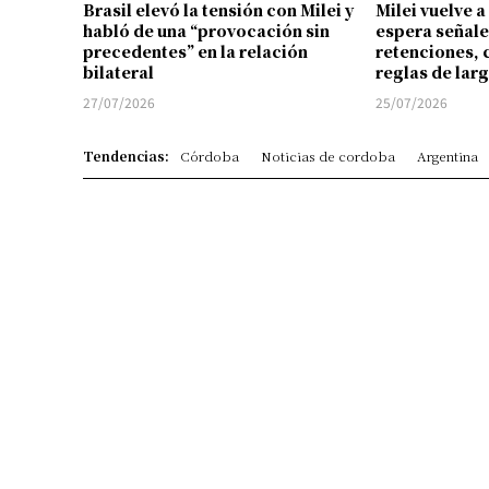
Brasil elevó la tensión con Milei y
Milei vuelve a
habló de una “provocación sin
espera señale
precedentes” en la relación
retenciones, 
bilateral
reglas de lar
27/07/2026
25/07/2026
Tendencias:
Córdoba
Noticias de cordoba
Argentina