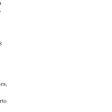
a
e
8
les,
rto