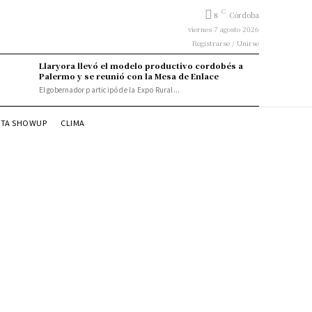
C
8
Córdoba
viernes 7 agosto 2026
Registrarse / Unirse
Llaryora llevó el modelo productivo cordobés a
Palermo y se reunió con la Mesa de Enlace
El gobernador participó de la Expo Rural...
STA SHOWUP
CLIMA