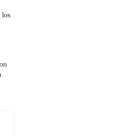
 los
con
a