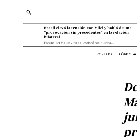
Brasil elevó la tensión con Milei y habló de una
“provocación sin precedentes” en la relación
bilateral
El canciller Mauro Vieira cuestionó con dureza...
PORTADA
CÓRDOBA 
De
Ma
ju
pr