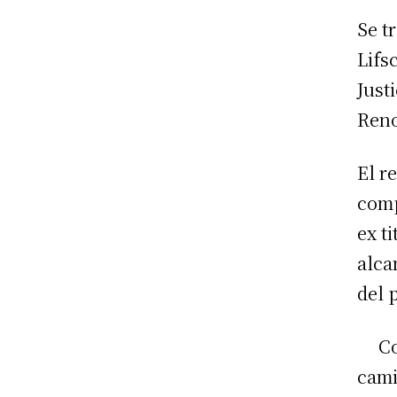
Se t
Lifs
Just
Reno
El r
comp
ex t
alca
del 
Co
cami