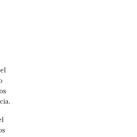
el
o
tos
cia.
el
os