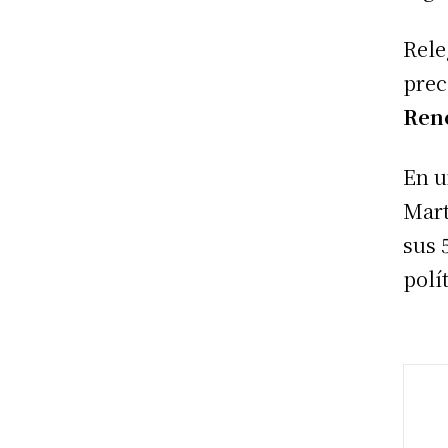
Rele
prec
Ren
En u
Mart
sus 
polí