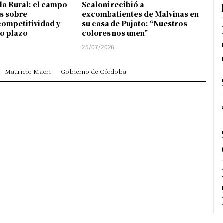
 la Rural: el campo
Scaloni recibió a
s sobre
excombatientes de Malvinas en
competitividad y
su casa de Pujato: “Nuestros
go plazo
colores nos unen”
25/07/2026
Mauricio Macri
Gobierno de Córdoba