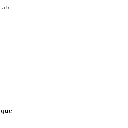
n de la
, que