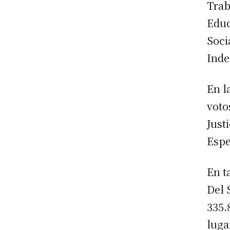
Trab
Educ
Soci
Inde
En l
voto
Just
Espe
En t
Del 
335.
luga