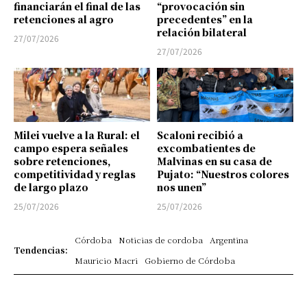
financiarán el final de las
“provocación sin
retenciones al agro
precedentes” en la
relación bilateral
27/07/2026
27/07/2026
Milei vuelve a la Rural: el
Scaloni recibió a
campo espera señales
excombatientes de
sobre retenciones,
Malvinas en su casa de
competitividad y reglas
Pujato: “Nuestros colores
de largo plazo
nos unen”
25/07/2026
25/07/2026
Córdoba
Noticias de cordoba
Argentina
Tendencias:
Mauricio Macri
Gobierno de Córdoba