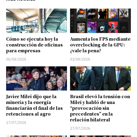
Cómo se ejecuta hoy la
Aumenta los FPS mediante
construcción de oficinas
overclocking de la GPU:
para empresas
¿vale la pena?
06/08/2026
03/08/2026
Javier Milei dijo que la
Brasil elevó la tensión con
minería y la energía
Milei y habló de una
financiarán el final de las
“provocación sin
retenciones al agro
precedentes” en la
relación bilateral
27/07/2026
27/07/2026